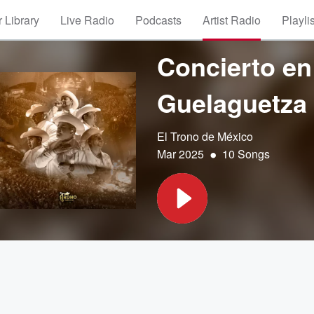
 Library
Live Radio
Podcasts
Artist Radio
Playli
Concierto en 
Guelaguetza 
El Trono de México
•
Mar 2025
10 Songs