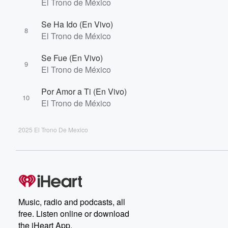
El Trono de México
Se Ha Ido (En Vivo)
8
El Trono de México
Se Fue (En Vivo)
9
El Trono de México
Por Amor a Ti (En Vivo)
10
El Trono de México
2025 El Trono De Mexico
Music, radio and podcasts, all
free. Listen online or download
the iHeart App.