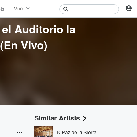
More
sts
News
Features
el Auditorio la
Events
Contests
(En Vivo)
Photos
Similar Artists
K-Paz de la Sierra