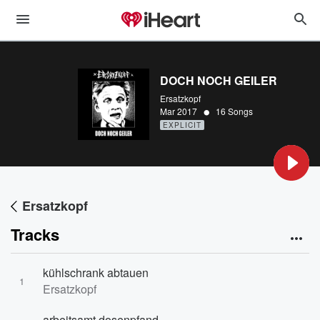
DOCH NOCH GEILER
Ersatzkopf
•
Mar 2017
16 Songs
EXPLICIT
Ersatzkopf
Tracks
kühlschrank abtauen
1
Ersatzkopf
arbeitsamt dosenpfand