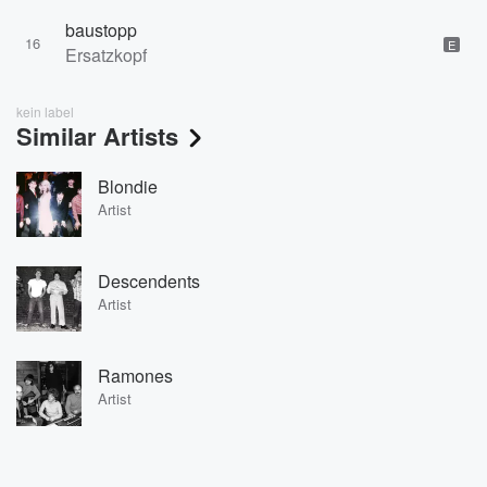
baustopp
16
E
Ersatzkopf
kein label
Similar Artists
Blondie
Artist
Descendents
Artist
Ramones
Artist