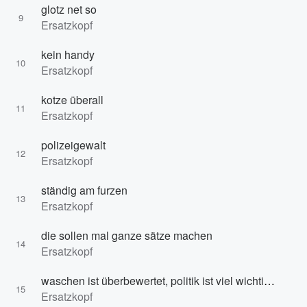
glotz net so
9
Ersatzkopf
kein handy
10
Ersatzkopf
kotze überall
11
Ersatzkopf
polizeigewalt
12
Ersatzkopf
ständig am furzen
13
Ersatzkopf
die sollen mal ganze sätze machen
14
Ersatzkopf
waschen ist überbewertet, politik ist viel wichtiger oderso
15
Ersatzkopf