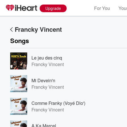
For You
Your
Upgrade
Francky Vincent
Songs
Le jeu des cinq
Francky Vincent
Mi Devein'n
Francky Vincent
Comme Franky (Voyé Dlo')
Francky Vincent
A Ka Marcel