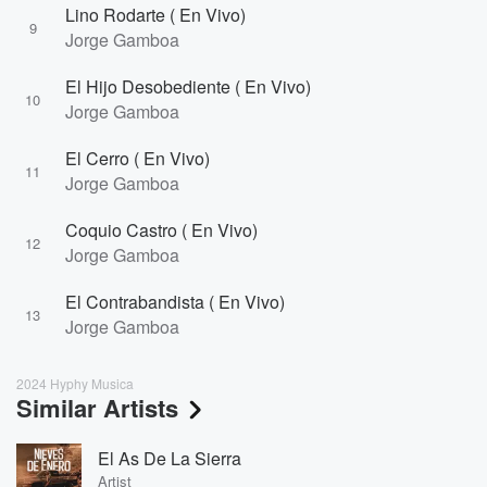
Lino Rodarte ( En Vivo)
9
Jorge Gamboa
El Hijo Desobediente ( En Vivo)
10
Jorge Gamboa
El Cerro ( En Vivo)
11
Jorge Gamboa
Coquio Castro ( En Vivo)
12
Jorge Gamboa
El Contrabandista ( En Vivo)
13
Jorge Gamboa
2024 Hyphy Musica
Similar Artists
El As De La Sierra
Artist