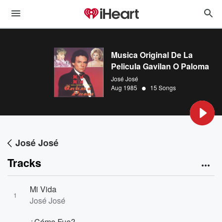
Musica Original De La
Pelicula Gavilan O Paloma
José José
•
Aug 1985
15 Songs
José José
Tracks
Mi Vida
1
José José
¿Cómo Fue?