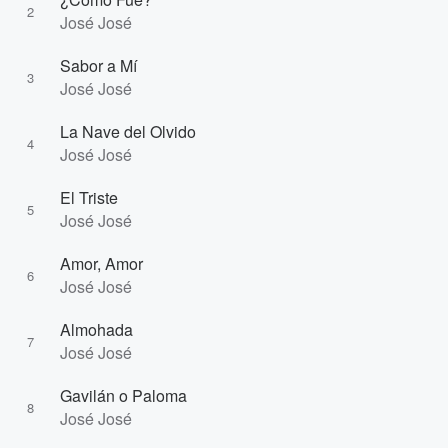
2
José José
Sabor a Mí
3
José José
La Nave del Olvido
4
José José
El Triste
5
José José
Amor, Amor
6
José José
Almohada
7
José José
Gavilán o Paloma
8
José José