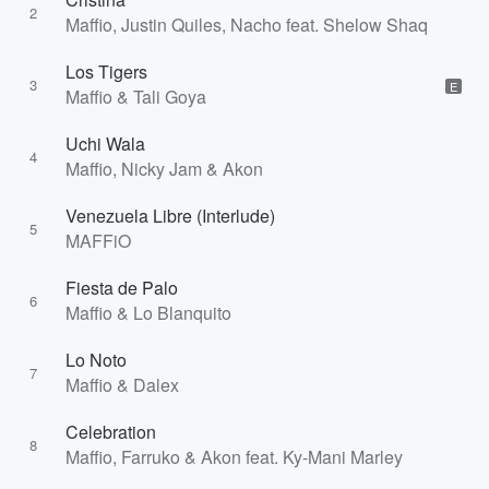
2
Maffio, Justin Quiles, Nacho feat. Shelow Shaq
Los Tigers
3
E
Maffio & Tali Goya
Uchi Wala
4
Maffio, Nicky Jam & Akon
Venezuela Libre (Interlude)
5
MAFFiO
Fiesta de Palo
6
Maffio & Lo Blanquito
Lo Noto
7
Maffio & Dalex
Celebration
8
Maffio, Farruko & Akon feat. Ky-Mani Marley