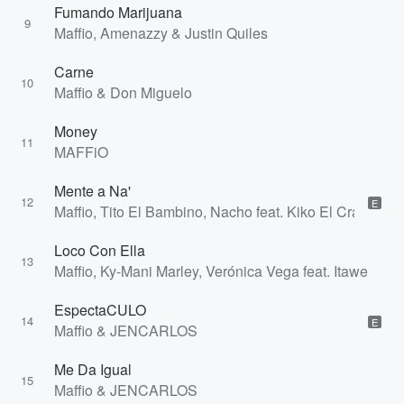
Fumando Marijuana
9
Maffio, Amenazzy & Justin Quiles
Carne
10
Maffio & Don Miguelo
Money
11
MAFFiO
Mente a Na'
12
E
Maffio, Tito El Bambino, Nacho feat. Kiko El Crazy & 
Loco Con Ella
13
Maffio, Ky-Mani Marley, Verónica Vega feat. Itawe
EspectaCULO
14
E
Maffio & JENCARLOS
Me Da Igual
15
Maffio & JENCARLOS