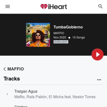
TumbaGobierno
MAFFiO
•
Nov 2020
15 Songs
EXPLICIT
MAFFiO
Tracks
Traigan Agua
1
Maffio, Rafa Pabön, El Micha feat. Nestor Torres
Cristina