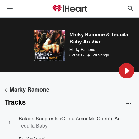
Marky Ramone & Tequila
Baby Ao Vivo
Marky Ramone
•
Oct 2017
20 Songs
Marky Ramone
Tracks
Balada Sangrenta (O Teu Amor Me Corrói) [Ao Vivo]
1
Tequila Baby
51 [Ao Vivo]