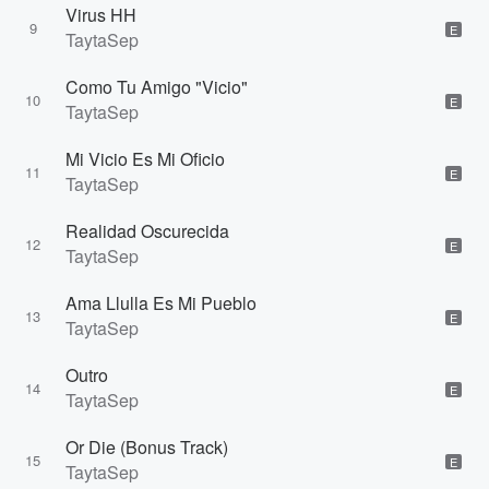
Virus HH
9
E
TaytaSep
Como Tu Amigo "Vicio"
10
E
TaytaSep
Mi Vicio Es Mi Oficio
11
E
TaytaSep
Realidad Oscurecida
12
E
TaytaSep
Ama Llulla Es Mi Pueblo
13
E
TaytaSep
Outro
14
E
TaytaSep
Or Die (Bonus Track)
15
E
TaytaSep