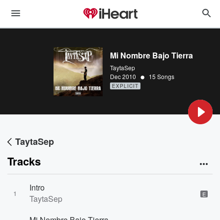
Mi Nombre Bajo Tierra
TaytaSep
•
Dec 2010
15 Songs
EXPLICIT
TaytaSep
Tracks
Intro
1
E
TaytaSep
Mi Nombre Bajo Tierra