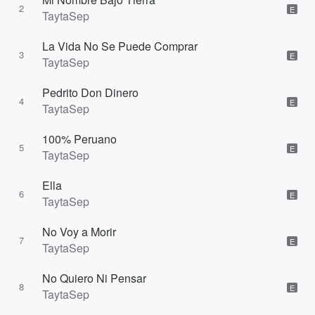
2
E
TaytaSep
La Vida No Se Puede Comprar
3
E
TaytaSep
Pedrito Don Dinero
4
E
TaytaSep
100% Peruano
5
E
TaytaSep
Ella
6
E
TaytaSep
No Voy a Morir
7
E
TaytaSep
No Quiero Ni Pensar
8
E
TaytaSep