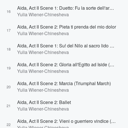
Aida, Act II Scene 1: Duetto: Fu la sorte dell'armi a tuoi funesta (Amneris, Aida)
16
Yulia Wiener-Chinesheva
Aida, Act II Scene 2: Pieta ti prenda del mio dolor
17
Yulia Wiener-Chinesheva
Aida, Act II Scene 1: Su! del Nilo al sacro lido … Numi, pieta (Aida, Amneris, Chorus)
18
Yulia Wiener-Chinesheva
Aida, Act II Scene 2: Gloria all'Egitto ad Iside (Popolo, Sacerdoti)
19
Yulia Wiener-Chinesheva
Aida, Act II Scene 2: Marcia (Triumphal March)
20
Yulia Wiener-Chinesheva
Aida, Act II Scene 2: Ballet
21
Yulia Wiener-Chinesheva
Aida, Act II Scene 2: Vieni o guerriero vindice (Popolo, Sacerdoti)
22
Yulia Wiener-Chinesheva