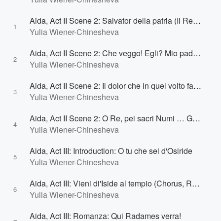
Aida, Act II Scene 2: Salvator della patria (Il Re, Radames, Ramfis, Sacerdoti)
1
Yulia Wiener-Chinesheva
Aida, Act II Scene 2: Che veggo! Egli? Mio padre! … Anch'io pugnai … Ma tu, Re, Tu signore possente (Aida, Amneris, Amonasro, Il Re, Schiave, Prigionieri, Ramfis, Sacerdoti, Popolo)
2
Yulia Wiener-Chinesheva
Aida, Act II Scene 2: Il dolor che in quel volto favella (Radames, Amneris, Amonasro, Il Re, Aida, Schiave, Prigionieri, Popolo, Ramfis, Sacerdoti)
3
Yulia Wiener-Chinesheva
Aida, Act II Scene 2: O Re, pei sacri Numi … Glora all'Egitto (Radames, Ramfis, Il Re, Amneris, Popolo, Schiave, Prigionieri, Sacerdoti, Aida, Amonasro)
4
Yulia Wiener-Chinesheva
Aida, Act III: Introduction: O tu che sei d'Osiride
5
Yulia Wiener-Chinesheva
Aida, Act III: Vieni di'Iside al tempio (Chorus, Ramfis, Amneris)
6
Yulia Wiener-Chinesheva
Aida, Act III: Romanza: Qui Radames verra!