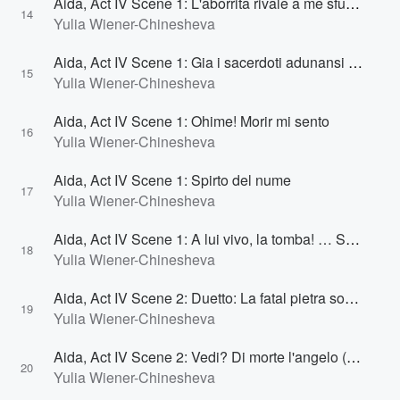
Aida, Act IV Scene 1: L'aborrita rivale a me sfuggia (Amneris)
14
Yulia Wiener-Chinesheva
Aida, Act IV Scene 1: Gia i sacerdoti adunansi (Amneris, Radames)
15
Yulia Wiener-Chinesheva
Aida, Act IV Scene 1: Ohime! Morir mi sento
16
Yulia Wiener-Chinesheva
Aida, Act IV Scene 1: Spirto del nume
17
Yulia Wiener-Chinesheva
Aida, Act IV Scene 1: A lui vivo, la tomba! … Sacerdoti: compiste un delitto! (Amneris, Ramfis, Sacerdoti)
18
Yulia Wiener-Chinesheva
Aida, Act IV Scene 2: Duetto: La fatal pietra sovra me si chiuse
19
Yulia Wiener-Chinesheva
Aida, Act IV Scene 2: Vedi? Di morte l'angelo (Radames, Aida)
20
Yulia Wiener-Chinesheva