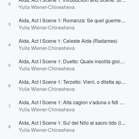
2
Yulia Wiener-Chinesheva
Aida, Act I Scene 1: Romanza: Se quel guerriero io fossi!
3
Yulia Wiener-Chinesheva
Aida, Act I Scene 1: Celeste Aida (Radames)
4
Yulia Wiener-Chinesheva
Aida, Act I Scene 1: Duetto: Quale insolita gioia nel tuo sguardo! (Amneris, Radames)
5
Yulia Wiener-Chinesheva
Aida, Act I Scene 1: Terzetto: Vieni, o diletta appressati (Amneris, Radames)
6
Yulia Wiener-Chinesheva
Aida, Act I Scene 1: Alta cagion v'aduna o fidi egizii (Il Re, Messaggero, Aida, Radames, Amneris, Ministri, Capitan)
7
Yulia Wiener-Chinesheva
Aida, Act I Scene 1: Su! del Nilo al sacro lido (Il Re, Ramfis, Ministri, Capitani, Aida, Radames, Amneris, Sacerdoti, Messaggero)
8
Yulia Wiener-Chinesheva