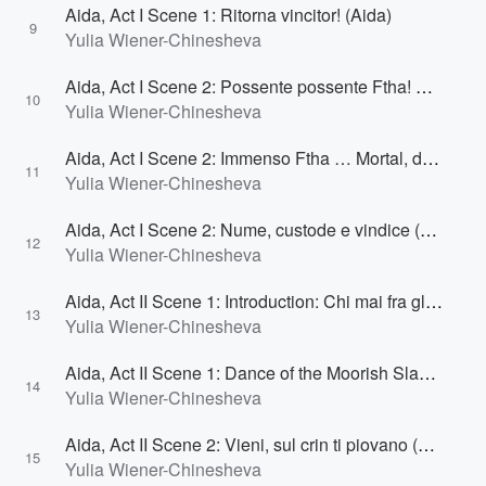
Aida, Act I Scene 1: Ritorna vincitor! (Aida)
9
Yulia Wiener-Chinesheva
Aida, Act I Scene 2: Possente possente Ftha! … Tu che dal nulla hai tratto (Sacerdotessa, Ramfis, Sacerdoti, Sacersotesse)
10
Yulia Wiener-Chinesheva
Aida, Act I Scene 2: Immenso Ftha … Mortal, diletto ai numi (Sacerdotesse, Ramfis, Sacerdoti)
11
Yulia Wiener-Chinesheva
Aida, Act I Scene 2: Nume, custode e vindice (Ramfis, Radames, Sacerdoti, Sacerdotesse, Sacerdotessa)
12
Yulia Wiener-Chinesheva
Aida, Act II Scene 1: Introduction: Chi mai fra gl'inni e i plausi (Schiave, Amneris)
13
Yulia Wiener-Chinesheva
Aida, Act II Scene 1: Dance of the Moorish Slaves
14
Yulia Wiener-Chinesheva
Aida, Act II Scene 2: Vieni, sul crin ti piovano (Schiave, Amneris)
15
Yulia Wiener-Chinesheva