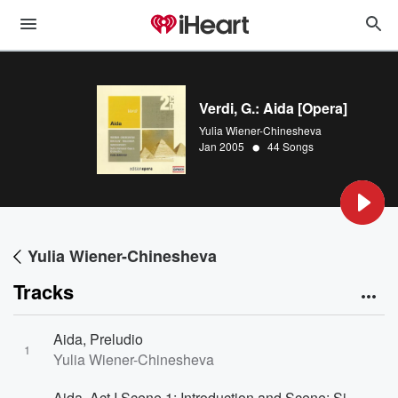
Verdi, G.: Aida [Opera]
Yulia Wiener-Chinesheva
•
Jan 2005
44 Songs
Yulia Wiener-Chinesheva
Tracks
Aida, Preludio
1
Yulia Wiener-Chinesheva
Aida, Act I Scene 1: Introduction and Scene: Si, Corre voce che l'Etiope ardisca (Ramfis, Radames)