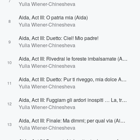
7
Yulia Wiener-Chinesheva
Aida, Act III: O patria mia (Aida)
8
Yulia Wiener-Chinesheva
Aida, Act III: Duetto: Ciel! Mio padre!
9
Yulia Wiener-Chinesheva
Aida, Act III: Rivedrai le foreste imbalsamate (Aida, Amonasro)
10
Yulia Wiener-Chinesheva
Aida, Act III: Duetto: Pur ti riveggo, mia dolce Aida (Radames, Aida)
11
Yulia Wiener-Chinesheva
Aida, Act III: Fuggiam gli ardori inospiti … La, tra foreste vergini (Aida, Radames)
12
Yulia Wiener-Chinesheva
Aida, Act III: Finale: Ma dimmi; per qual via (Aida, Radames, Amonasro, Amneris, Ramfis)
13
Yulia Wiener-Chinesheva