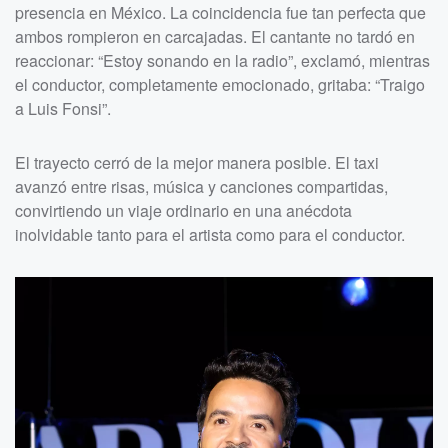
presencia en México. La coincidencia fue tan perfecta que
ambos rompieron en carcajadas. El cantante no tardó en
reaccionar: “Estoy sonando en la radio”, exclamó, mientras
el conductor, completamente emocionado, gritaba: “Traigo
a Luis Fonsi”.
El trayecto cerró de la mejor manera posible. El taxi
avanzó entre risas, música y canciones compartidas,
convirtiendo un viaje ordinario en una anécdota
inolvidable tanto para el artista como para el conductor.