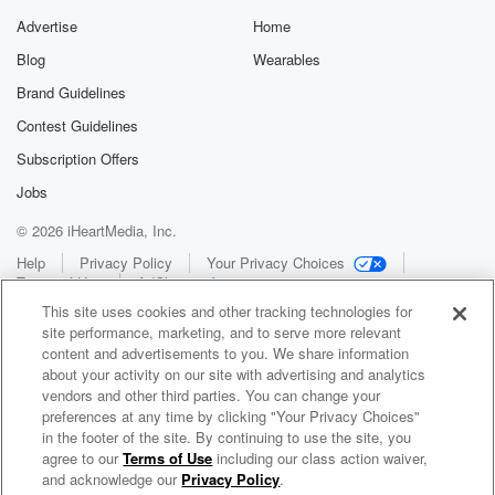
Advertise
Home
Blog
Wearables
Brand Guidelines
Contest Guidelines
Subscription Offers
Jobs
© 2026 iHeartMedia, Inc.
Help
Privacy Policy
Your Privacy Choices
Terms of Use
AdChoices
This site uses cookies and other tracking technologies for
site performance, marketing, and to serve more relevant
content and advertisements to you. We share information
about your activity on our site with advertising and analytics
vendors and other third parties. You can change your
preferences at any time by clicking "Your Privacy Choices"
in the footer of the site. By continuing to use the site, you
WNCI 97.9
agree to our
Terms of Use
including our class action waiver,
Columbus' #1 Hit Music Station
and acknowledge our
Privacy Policy
.