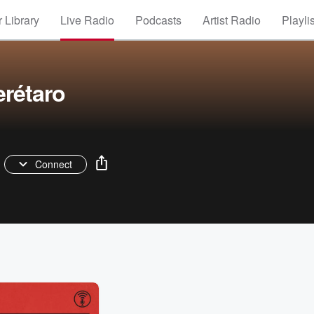
 Library
Live Radio
Podcasts
Artist Radio
Playli
rétaro
Connect