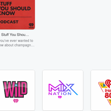
Stuff You Should
Know
 you've ever wanted to
ow about champagne,
tanism, the Stonewall
rising, chaos theory,
D, El Nino, true crime
nd Rosa Parks, then
k no further. Josh and
ck have you covered.