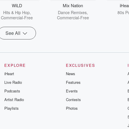
WiLD
Mix Nation
iHea
Hits & Hip Hop,
Dance Remixes,
80s Po
Commercial-Free
Commercial-Free
See All
EXPLORE
EXCLUSIVES
iHeart
News
Live Radio
Features
Podcasts
Events
Artist Radio
Contests
Playlists
Photos