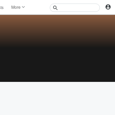
More
sts
News
Features
Events
Contests
Photos