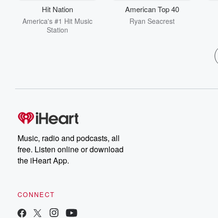
Adéntrate más en este
Hit Nation
American Top 40
mundo de terror entrando
a: cronicasobscuras.com
America's #1 Hit Music
Ryan Seacrest
Conoce más de Sonoro y
Station
síguenos en nuestras
redes sociales:
Facebook:
https://www.facebook.co
m/sonoropodcast Twitter:
https://twitter.com/Sonoro
Podcast Instagram:
https://www.instagram.co
m/sonoropodcast Para
oportunidades
comerciales y patrocinios,
contáctanos en:
Music, radio and podcasts, all
proyectos@sonoromedia.
free. Listen online or download
com
the iHeart App.
CONNECT