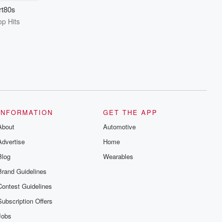
rt80s
p Hits
INFORMATION
GET THE APP
About
Automotive
Advertise
Home
Blog
Wearables
Brand Guidelines
Contest Guidelines
Subscription Offers
Jobs