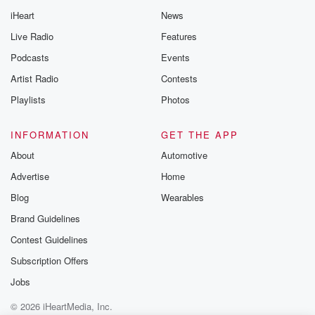
@betrayalpod
iHeart
News
@glasspodcas
Please join o
Live Radio
Features
Substack for addi
exclusive cont
Podcasts
Events
curated boo
Artist Radio
Contests
recommendation
community
Playlists
Photos
discussions. Si
FREE by clicking
link Beyond Bet
INFORMATION
GET THE APP
Substack. Join
About
Automotive
community dedi
to truth, resilien
Advertise
Home
healing. Your v
matters! Be a pa
Blog
Wearables
our Betrayal jou
Brand Guidelines
Substack.
Contest Guidelines
Subscription Offers
Jobs
© 2026 iHeartMedia, Inc.