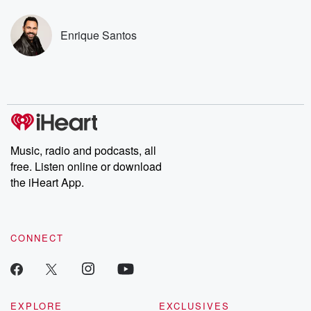
covered.
completely free, or
leave behind. H
subscribe to Dateline
by Andrea Gun
Premium for ad-free
this weekly on
Enrique Santos
listening and exclusive
series digs into re
bonus content:
stories of betray
DatelinePremium.com
the aftermath.
stories of double
to dark discove
these are cauti
tales and accou
resilience agains
odds. From t
Music, radio and podcasts, all
producers of 
free. Listen online or download
critically accl
Betrayal seri
the iHeart App.
Betrayal Weekly
new episodes e
Thursday. If you would
like to share your
CONNECT
you can reach o
the Betrayal Te
emailing them
betrayalpod@gm
m and follow u
Instagram a
EXPLORE
EXCLUSIVES