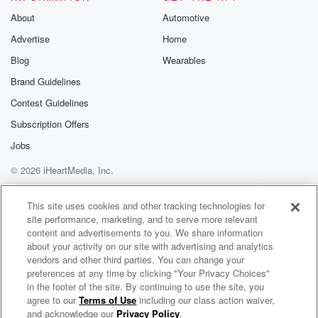
desde ahí vamos a tener que leer la montaña
About
Automotive
Speaker 1
(01:34)
:
Advertise
Home
por donde vamos a subirla. Leer la montaña, descifrar
Blog
Wearables
sus señales,
Brand Guidelines
anticiparse al peligro, tomar el miedo. Cosas que
Gabriela ha
Contest Guidelines
aprendido en los 15 años que lleva subiendo y
Subscription Offers
bajando miles
Jobs
de metros en Mendoza y en otras partes de la
Argentina,
© 2026 iHeartMedia, Inc.
de Latinoamérica y del mundo. Pero cuando llegaron
Help
Privacy Policy
Your Privacy Choices
hasta allí
Terms of Use
AdChoices
This site uses cookies and other tracking technologies for
y tuvieron ante ellos la cara oeste, ya a 5.400 metros
site performance, marketing, and to serve more relevant
de altura, supieron que era imposible.
content and advertisements to you. We share information
about your activity on our site with advertising and analytics
vendors and other third parties. You can change your
Speaker 2
(01:57)
:
preferences at any time by clicking "Your Privacy Choices"
La veíamos realmente impracticable. Era una cara
in the footer of the site. By continuing to use the site, you
con roca, con
agree to our
Terms of Use
including our class action waiver,
Radio Ambulante
partes con nieve, con hielo. Entonces decidimos
and acknowledge our
Privacy Policy
.