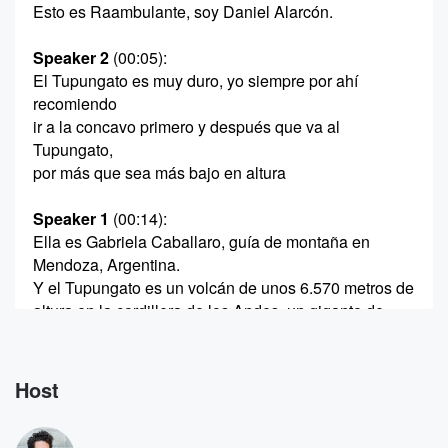
Esto es Raambulante, soy Daniel Alarcón.
Speaker 2
(00:05)
:
El Tupungato es muy duro, yo siempre por ahí
recomiendo
ir a la concavo primero y después que va al
Tupungato,
por más que sea más bajo en altura
Speaker 1
(00:14)
:
Ella es Gabriela Caballaro, guía de montaña en
Mendoza, Argentina.
Y el Tupungato es un volcán de unos 6.570 metros de
altura en la cordillera de los Andes, un gigante de
hielo y piedra que tiene medio cuerpo en Chile y
medio en Argentina. Acá
Host
Speaker 2
(00:28)
:
estamos solos, mirada alrededor... kilómetros a la