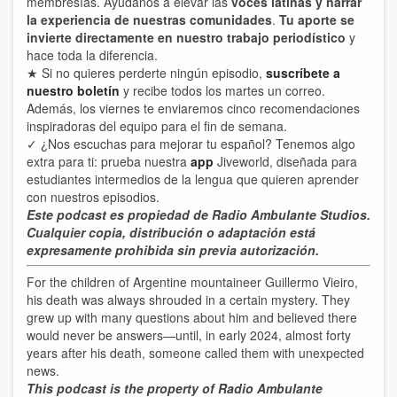
membresías. Ayúdanos a elevar las
voces latinas y narrar
la experiencia de nuestras comunidades
.
Tu aporte se
invierte d
irectamente en nuestro trabajo periodístico
y
hace toda la diferencia.
★ Si no quieres perderte ningún episodio,
suscríbete a
nuestro boletín
y recibe todos los martes un correo.
Además, los viernes te enviaremos cinco recomendaciones
inspiradoras del equipo para el fin de semana.
✓ ¿Nos escuchas para mejorar tu español? Tenemos algo
extra para ti: prueba nuestra
app
Jiveworld, diseñada para
estudiantes intermedios de la lengua que quieren aprender
con nuestros episodios.
Este podcast es propiedad de Radio Ambulante Studios.
Cualquier copia, distribución o adaptación está
expresamente prohibida sin previa autorización.
For the children of Argentine mountaineer Guillermo Vieiro,
his death was always shrouded in a certain mystery. They
grew up with many questions about him and believed there
would never be answers—until, in early 2024, almost forty
years after his death, someone called them with unexpected
news.
This podcast is the property of Radio Ambulante