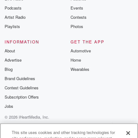
selva.
Bien feo
Podcasts
Events
Artist Radio
Contests
Speaker 2
(01:16)
:
Playlists
Photos
Ya está hallando
INFORMATION
GET THE APP
Speaker 3
(01:19)
:
mucha gente
About
Automotive
Advertise
Home
Speaker 1
(01:20)
:
Blog
Wearables
o no?¿ Para allá
Brand Guidelines
Speaker 3
(01:20)
:
Contest Guidelines
Ya no pasan.
Subscription Offers
Jobs
Speaker 1
(01:24)
:
Lo novedoso no es que Mar esté ahí. Total, en
© 2026 iHeartMedia, Inc.
los últimos años Paso Canoas ha sido un lugar de
Help
Privacy Policy
Your Privacy Choices
tránsito constante para migrantes como ella,
Terms of Use
AdChoices
This site uses cookies and other tracking technologies for
buscando una vida mejor.