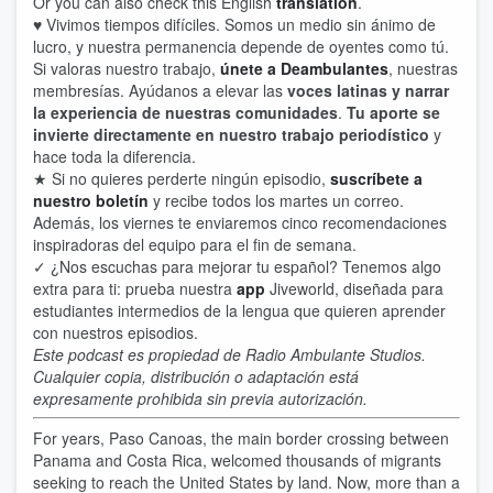
Or you can also check this English
translation
.
♥ Vivimos tiempos difíciles. Somos un medio sin ánimo de
lucro, y nuestra permanencia depende de oyentes como tú.
Si valoras nuestro trabajo,
únete a Deambulantes
, nuestras
membresías. Ayúdanos a elevar las
voces latinas y narrar
la experiencia de nuestras comunidades
.
Tu aporte se
invierte d
irectamente en nuestro trabajo periodístico
y
hace toda la diferencia.
★ Si no quieres perderte ningún episodio,
suscríbete a
nuestro boletín
y recibe todos los martes un correo.
Además, los viernes te enviaremos cinco recomendaciones
inspiradoras del equipo para el fin de semana.
✓ ¿Nos escuchas para mejorar tu español? Tenemos algo
extra para ti: prueba nuestra
app
Jiveworld, diseñada para
estudiantes intermedios de la lengua que quieren aprender
con nuestros episodios.
Este podcast es propiedad de Radio Ambulante Studios.
Cualquier copia, distribución o adaptación está
expresamente prohibida sin previa autorización.
For years, Paso Canoas, the main border crossing between
Panama and Costa Rica, welcomed thousands of migrants
seeking to reach the United States by land. Now, more than a