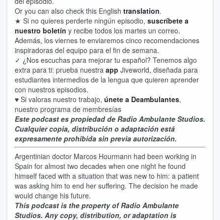
del episodio.
Or you can also check this English
translation
.
★ Si no quieres perderte ningún episodio,
suscríbete a
nuestro boletín
y recibe todos los martes un correo.
Además, los viernes te enviaremos cinco recomendaciones
inspiradoras del equipo para el fin de semana.
✓ ¿Nos escuchas para mejorar tu español? Tenemos algo
extra para ti: prueba nuestra
app
Jiveworld, diseñada para
estudiantes intermedios de la lengua que quieren aprender
con nuestros episodios.
♥ Si valoras nuestro trabajo,
únete a Deambulantes
,
nuestro programa de membresías
Este podcast es propiedad de Radio Ambulante Studios.
Cualquier copia, distribución o adaptación está
expresamente prohibida sin previa autorización.
Argentinian doctor Marcos Hourmann had been working in
Spain for almost two decades when one night he found
himself faced with a situation that was new to him: a patient
was asking him to end her suffering. The decision he made
would change his future.
This podcast is the property of Radio Ambulante
Studios. Any copy, distribution, or adaptation is