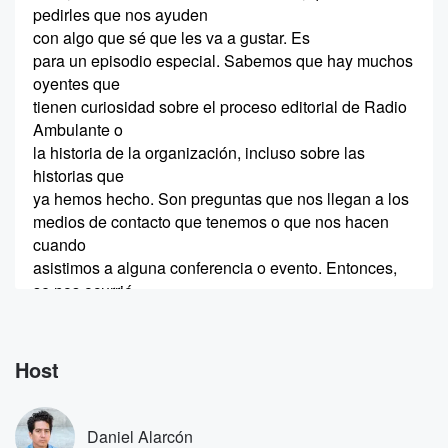
pedirles que nos ayuden
con algo que sé que les va a gustar. Es
para un episodio especial. Sabemos que hay muchos
oyentes que
tienen curiosidad sobre el proceso editorial de Radio
Ambulante o
la historia de la organización, incluso sobre las
historias que
ya hemos hecho. Son preguntas que nos llegan a los
medios de contacto que tenemos o que nos hacen
cuando
asistimos a alguna conferencia o evento. Entonces,
se nos ocurrió
(00:22)
:
hacer un Ask Me Anything. Pregúntame lo que
Host
quieras. Un
episodio donde responderemos cualquier duda o
curiosidad que tengan sobre
Daniel Alarcón