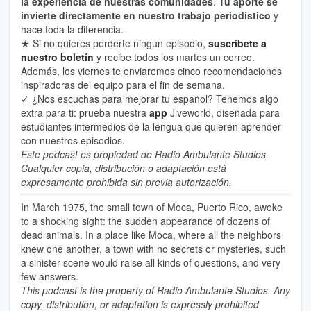
la experiencia de nuestras comunidades
.
Tu aporte se
invierte d
irectamente en nuestro trabajo periodístico
y
hace toda la diferencia.
★ Si no quieres perderte ningún episodio,
suscríbete a
nuestro boletín
y recibe todos los martes un correo.
Además, los viernes te enviaremos cinco recomendaciones
inspiradoras del equipo para el fin de semana.
✓ ¿Nos escuchas para mejorar tu español? Tenemos algo
extra para ti: prueba nuestra
app
Jiveworld, diseñada para
estudiantes intermedios de la lengua que quieren aprender
con nuestros episodios.
Este podcast es propiedad de Radio Ambulante Studios.
Cualquier copia, distribución o adaptación está
expresamente prohibida sin previa autorización.
In March 1975, the small town of Moca, Puerto Rico, awoke
to a shocking sight: the sudden appearance of dozens of
dead animals. In a place like Moca, where all the neighbors
knew one another, a town with no secrets or mysteries, such
a sinister scene would raise all kinds of questions, and very
few answers.
This podcast is the property of Radio Ambulante Studios. Any
copy, distribution, or adaptation is expressly prohibited