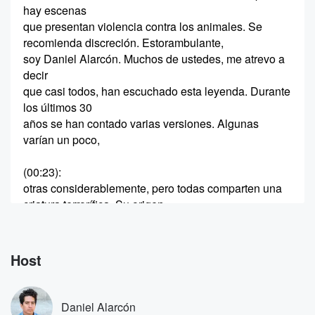
hay escenas
que presentan violencia contra los animales. Se
recomienda discreción. Estorambulante,
soy Daniel Alarcón. Muchos de ustedes, me atrevo a
decir
que casi todos, han escuchado esta leyenda. Durante
los últimos 30
años se han contado varias versiones. Algunas
varían un poco,
(00:23)
:
otras considerablemente, pero todas comparten una
criatura terrorífica. Su origen
se puede rastrear hasta Puerto Rico. Allí, en el
municipio
de Canóvanas, al noreste de la isla, una serie de
Host
incidentes extraordinarios provocaron pánico durante
la década de los 90 y
desataron decenas de documentales y reportajes.
Daniel Alarcón