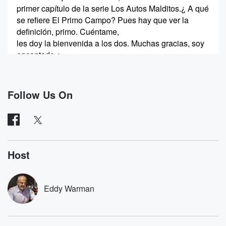
primer capítulo de la serie Los Autos Malditos.¿ A qué
se refiere El Primo Campo? Pues hay que ver la
definición, primo. Cuéntame,
les doy la bienvenida a los dos. Muchas gracias, soy
encantado.¿
Qué es eso de los autos malditos?
Speaker 3
(00:42)
:
Follow Us On
En la industria y en la historia de los coches
hay vehículos que tienen como un halo de mala
suerte, digamos.
Speaker 2
(00:50)
:
Host
Como fue el Pacer.
Speaker 3
(00:52)
:
Eddy Warman
O sea, sí, pero autos donde incluso hubo accidentes
fatales.