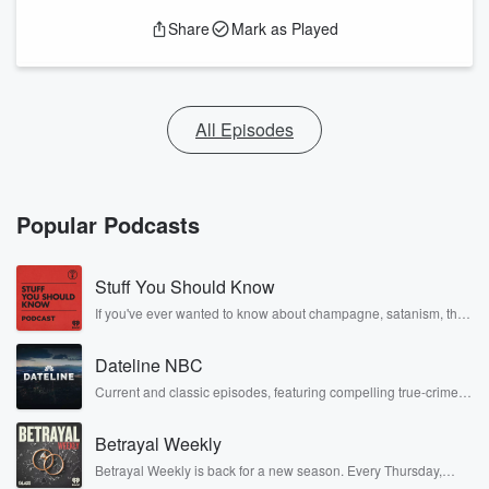
Share
Mark as Played
All Episodes
Popular Podcasts
Stuff You Should Know
If you've ever wanted to know about champagne, satanism, the
Stonewall Uprising, chaos theory, LSD, El Nino, true crime and
Rosa Parks, then look no further. Josh and Chuck have you
Dateline NBC
covered.
Current and classic episodes, featuring compelling true-crime
mysteries, powerful documentaries and in-depth investigations.
Follow now to get the latest episodes of Dateline NBC
Betrayal Weekly
completely free, or subscribe to Dateline Premium for ad-free
listening and exclusive bonus content: DatelinePremium.com
Betrayal Weekly is back for a new season. Every Thursday,
Betrayal Weekly shares first-hand accounts of broken trust,