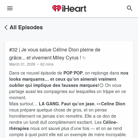
All Episodes
#32 | Je vous salue Céline Dion pleine de
grâce... et vivement Miley Cyrus ! ✨
March 31, 2026
•
62 mins
Dans ce nouvel épisode de
POP POP
, on replonge dans
nos
looks marquants… et ceux qu’on aimerait vraiment
oublier qui implique des fausses marques!
😏 On vous
partage aussi les compagnies sur lesquelles on trippe en ce
moment.
Mais surtout…
LA GANG. Faut qu’on jase.
👀
Celine Dion
nous prépare quelque chose de gros, et on pense
honnêtement ne jamais s’en remettre. Elle a ce don de
rendre un lundi dull complètement excitant. Les
Céline-
thérapies
nous ont sauvé plus d’une fois — et on se rend
compte à quel point elle est un exemple de mère incroyable.