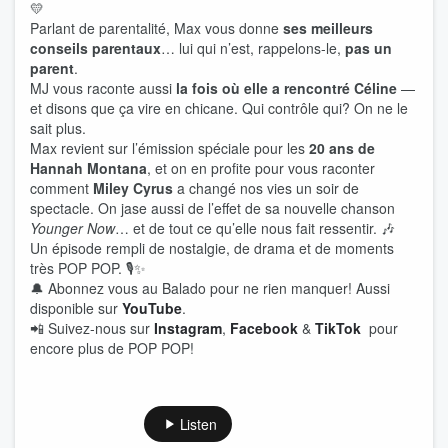
💛
Parlant de parentalité, Max vous donne
ses meilleurs
conseils parentaux
… lui qui n’est, rappelons-le,
pas un
parent
.
MJ vous raconte aussi
la fois où elle a rencontré Céline
—
et disons que ça vire en chicane. Qui contrôle qui? On ne le
sait plus.
Max revient sur l’émission spéciale pour les
20 ans de
Hannah Montana
, et on en profite pour vous raconter
comment
Miley Cyrus
a changé nos vies un soir de
spectacle. On jase aussi de l’effet de sa nouvelle chanson
Younger Now
… et de tout ce qu’elle nous fait ressentir. 🎶
Un épisode rempli de nostalgie, de drama et de moments
très POP POP. 🎙️✨
🔔 Abonnez vous au Balado pour ne rien manquer! Aussi
disponible sur
YouTube
.
📲 Suivez-nous sur
Instagram
,
Facebook
&
TikTok
pour
encore plus de POP POP!
Listen