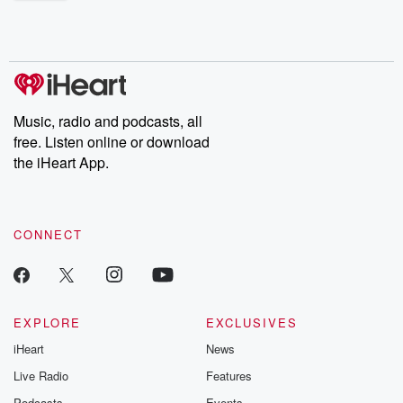
shocking deceptions, and the trail of destruction they leave
behind. Hosted by Andrea Gunning, this weekly ongoing series
digs into real-life stories of betrayal and the aftermath. From
stories of double lives to dark discoveries, these are cautionary
tales and accounts of resilience against all odds. From the
producers of the critically acclaimed Betrayal series, Betrayal
Weekly drops new episodes every Thursday. If you would like to
share your story, you can reach out to the Betrayal Team by
Music, radio and podcasts, all
emailing them at betrayalpod@gmail.com and follow us on
free. Listen online or download
Instagram at @betrayalpod and @glasspodcasts. Please join
our Substack for additional exclusive content, curated book
the iHeart App.
recommendations, and community discussions. Sign up FREE
by clicking this link Beyond Betrayal Substack. Join our
community dedicated to truth, resilience, and healing. Your
voice matters! Be a part of our Betrayal journey on Substack.
CONNECT
EXPLORE
EXCLUSIVES
iHeart
News
Live Radio
Features
Podcasts
Events