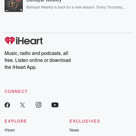
listening and exclusive bonus content: DatelinePremium.com
Betrayal Weekly is back for a new season. Every Thursday,
Betrayal Weekly shares first-hand accounts of broken trust,
shocking deceptions, and the trail of destruction they leave
behind. Hosted by Andrea Gunning, this weekly ongoing series
digs into real-life stories of betrayal and the aftermath. From
stories of double lives to dark discoveries, these are cautionary
tales and accounts of resilience against all odds. From the
producers of the critically acclaimed Betrayal series, Betrayal
Weekly drops new episodes every Thursday. If you would like to
share your story, you can reach out to the Betrayal Team by
Music, radio and podcasts, all
emailing them at betrayalpod@gmail.com and follow us on
free. Listen online or download
Instagram at @betrayalpod and @glasspodcasts. Please join
our Substack for additional exclusive content, curated book
the iHeart App.
recommendations, and community discussions. Sign up FREE
by clicking this link Beyond Betrayal Substack. Join our
community dedicated to truth, resilience, and healing. Your
voice matters! Be a part of our Betrayal journey on Substack.
CONNECT
EXPLORE
EXCLUSIVES
iHeart
News