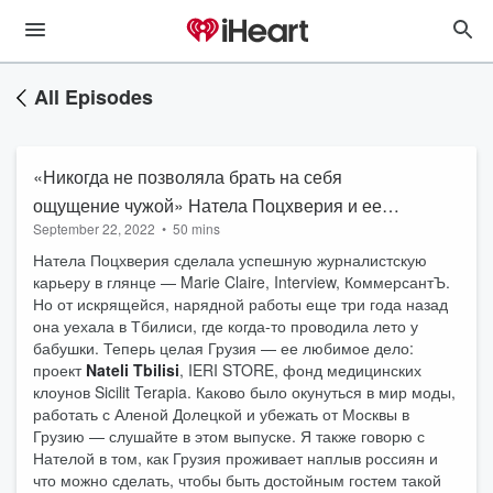
All Episodes
«Никогда не позволяла брать на себя
ощущение чужой» Натела Поцхверия и ее
September 22, 2022
•
50 mins
Грузия
Натела Поцхверия сделала успешную журналистскую
карьеру в глянце — Marie Claire, Interview, КоммерсантЪ.
Но от искрящейся, нарядной работы еще три года назад
она уехала в Тбилиси, где когда-то проводила лето у
бабушки. Теперь целая Грузия — ее любимое дело:
проект
Nateli Tbilisi
, IERI STORE, фонд медицинских
клоунов Sicilit Terapia. Каково было окунуться в мир моды,
работать с Аленой Долецкой и убежать от Москвы в
Грузию — слушайте в этом выпуске. Я также говорю с
Нателой в том, как Грузия проживает наплыв россиян и
что можно сделать, чтобы быть достойным гостем такой