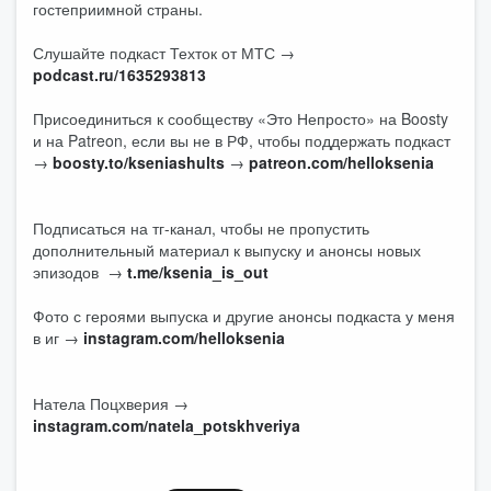
гостеприимной страны.
Слушайте подкаст Техток от МТС →
podcast.ru/1635293813
Присоединиться к сообществу «Это Непросто» на Boosty
и на Patreon, если вы не в РФ, чтобы поддержать подкаст
→
boosty.to/kseniashults
→
patreon.com/helloksenia
Подписаться на тг-канал, чтобы не пропустить
дополнительный материал к выпуску и анонсы новых
эпизодов →
t.me/ksenia_is_out
Фото с героями выпуска и другие анонсы подкаста у меня
в иг →
instagram.com/helloksenia
Натела Поцхверия →
instagram.com/natela_potskhveriya