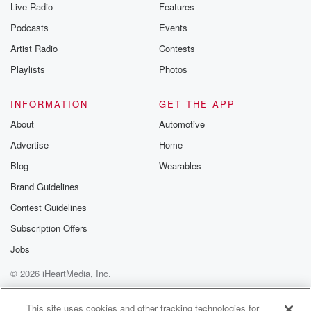
Live Radio
Features
Podcasts
Events
Artist Radio
Contests
Playlists
Photos
INFORMATION
GET THE APP
About
Automotive
Advertise
Home
Blog
Wearables
Brand Guidelines
Contest Guidelines
Subscription Offers
Jobs
© 2026 iHeartMedia, Inc.
Help
Privacy Policy
Your Privacy Choices
Terms of Use
AdChoices
This site uses cookies and other tracking technologies for