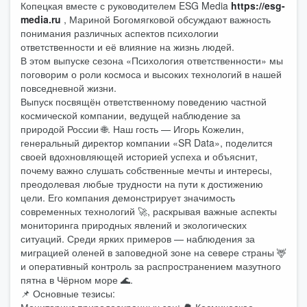
Копецкая вместе с руководителем ESG Media
https://esg-
media.ru
, Мариной Богомягковой обсуждают важность
понимания различных аспектов психологии
ответственности и её влияние на жизнь людей.
В этом выпуске сезона «Психология ответственности» мы
поговорим о роли космоса и высоких технологий в нашей
повседневной жизни.
Выпуск посвящён ответственному поведению частной
космической компании, ведущей наблюдение за
природой России 🌐. Наш гость — Игорь Кожелин,
генеральный директор компании «SR Data», поделится
своей вдохновляющей историей успеха и объяснит,
почему важно слушать собственные мечты и интересы,
преодолевая любые трудности на пути к достижению
цели. Его компания демонстрирует значимость
современных технологий 🚀, раскрывая важные аспекты
мониторинга природных явлений и экологических
ситуаций. Среди ярких примеров — наблюдения за
миграцией оленей в заповедной зоне на севере страны 🦌
и оперативный контроль за распространением мазутного
пятна в Чёрном море 🌊.
📌 Основные тезисы: