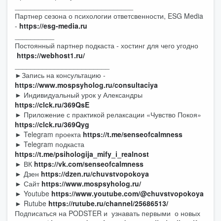
______________________________
Партнер сезона о психологии ответсвенности, ESG Media
-
https://esg-media.ru
__________
Постоянный партнер подкаста - хостинг для чего угодно
https://webhost1.ru/
________________________
►Запись на консультацию -
https://www.mospsyholog.ru/consultaciya
► Индивидуальный урок у Александры
https://clck.ru/369QsE
► Приложение с практикой релаксации «Чувство Покоя»
https://clck.ru/369Qyg
► Telegram проекта
https://t.me/senseofcalmness
► Telegram подкаста
https://t.me/psihologija_mify_i_realnost
► ВК
https://vk.com/senseofcalmness
► Дзен
https://dzen.ru/chuvstvopokoya
► Сайт
https://www.mospsyholog.ru/
► Youtube
https://www.youtube.com/@chuvstvopokoya
► Rutube
https://rutube.ru/channel/25686513/
Подписаться на PODSTER и узнавать первыми о новых