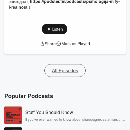
эпизодах (
https://podster.fm/podcasts/psihologija-mify-
i-realnost
)
Listen
Share
Mark as Played
All Episodes
Popular Podcasts
Stuff You Should Know
If you've ever wanted to know about champagne, satanism, the
Stonewall Uprising, chaos theory, LSD, El Nino, true crime and
Rosa Parks, then look no further. Josh and Chuck have you