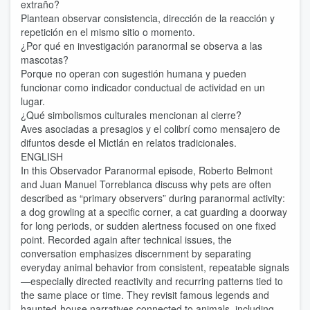
extraño?
Plantean observar consistencia, dirección de la reacción y
repetición en el mismo sitio o momento.
¿Por qué en investigación paranormal se observa a las
mascotas?
Porque no operan con sugestión humana y pueden
funcionar como indicador conductual de actividad en un
lugar.
¿Qué simbolismos culturales mencionan al cierre?
Aves asociadas a presagios y el colibrí como mensajero de
difuntos desde el Mictlán en relatos tradicionales.
ENGLISH
In this Observador Paranormal episode, Roberto Belmont
and Juan Manuel Torreblanca discuss why pets are often
described as “primary observers” during paranormal activity:
a dog growling at a specific corner, a cat guarding a doorway
for long periods, or sudden alertness focused on one fixed
point. Recorded again after technical issues, the
conversation emphasizes discernment by separating
everyday animal behavior from consistent, repeatable signals
—especially directed reactivity and recurring patterns tied to
the same place or time. They revisit famous legends and
haunted-house narratives connected to animals, including