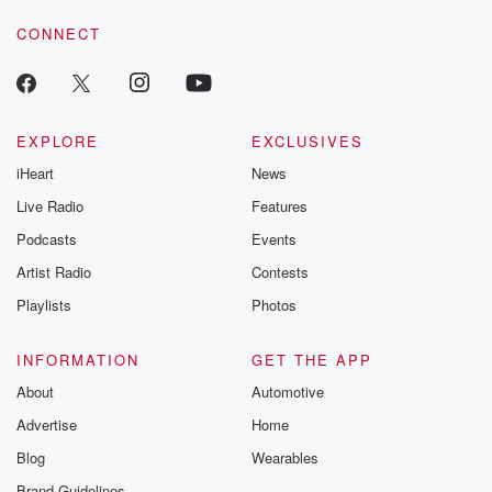
voice matters! Be a part of our Betrayal journey on Substack.
CONNECT
EXPLORE
EXCLUSIVES
iHeart
News
Live Radio
Features
Podcasts
Events
Artist Radio
Contests
Playlists
Photos
INFORMATION
GET THE APP
About
Automotive
Advertise
Home
Blog
Wearables
Brand Guidelines