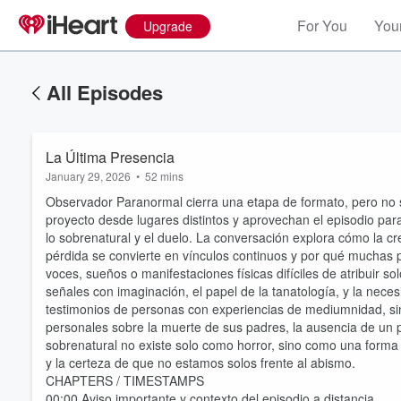
For You
Your
Upgrade
All Episodes
La Última Presencia
January 29, 2026
•
52 mins
Observador Paranormal cierra una etapa de formato, pero no 
proyecto desde lugares distintos y aprovechan el episodio para 
lo sobrenatural y el duelo. La conversación explora cómo la cree
pérdida se convierte en vínculos continuos y por qué muchas p
voces, sueños o manifestaciones físicas difíciles de atribuir so
señales con imaginación, el papel de la tanatología, y la neces
testimonios de personas con experiencias de mediumnidad, sin
personales sobre la muerte de sus padres, la ausencia de un
sobrenatural no existe solo como horror, sino como una for
y la certeza de que no estamos solos frente al abismo.
CHAPTERS / TIMESTAMPS
00:00 Aviso importante y contexto del episodio a distancia