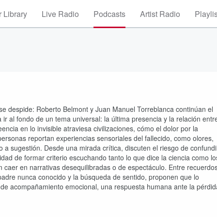
 Library
Live Radio
Podcasts
Artist Radio
Playli
se despide: Roberto Belmont y Juan Manuel Torreblanca continúan el
ir al fondo de un tema universal: la última presencia y la relación entr
ncia en lo invisible atraviesa civilizaciones, cómo el dolor por la
ersonas reportan experiencias sensoriales del fallecido, como olores,
lo a sugestión. Desde una mirada crítica, discuten el riesgo de confundi
idad de formar criterio escuchando tanto lo que dice la ciencia como lo
 caer en narrativas desequilibradas o de espectáculo. Entre recuerdo
 padre nunca conocido y la búsqueda de sentido, proponen que lo
ma de acompañamiento emocional, una respuesta humana ante la pérdid