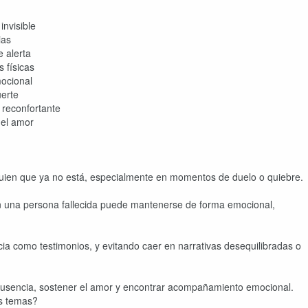
invisible
ias
e alerta
 físicas
mocional
uerte
 reconfortante
del amor
uien que ya no está, especialmente en momentos de duelo o quiebre.
on una persona fallecida puede mantenerse de forma emocional,
cia como testimonios, y evitando caer en narrativas desequilibradas o
ausencia, sostener el amor y encontrar acompañamiento emocional.
os temas?