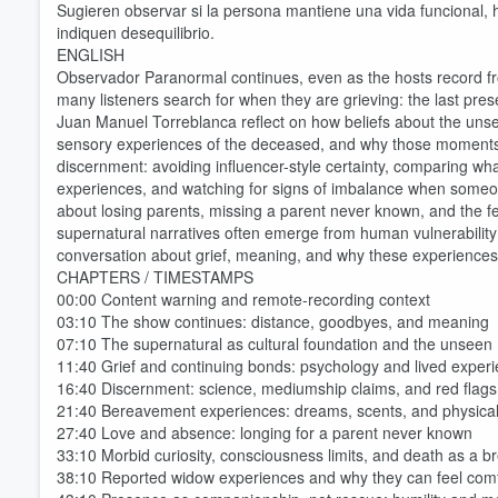
Sugieren observar si la persona mantiene una vida funcional,
indiquen desequilibrio.
ENGLISH
Observador Paranormal continues, even as the hosts record from 
many listeners search for when they are grieving: the last pr
Juan Manuel Torreblanca reflect on how beliefs about the unsee
sensory experiences of the deceased, and why those moments 
discernment: avoiding influencer-style certainty, comparing w
experiences, and watching for signs of imbalance when someone 
about losing parents, missing a parent never known, and the fe
supernatural narratives often emerge from human vulnerability 
conversation about grief, meaning, and why these experience
CHAPTERS / TIMESTAMPS
00:00 Content warning and remote-recording context
03:10 The show continues: distance, goodbyes, and meaning
07:10 The supernatural as cultural foundation and the unseen
11:40 Grief and continuing bonds: psychology and lived exper
16:40 Discernment: science, mediumship claims, and red flags
21:40 Bereavement experiences: dreams, scents, and physical
27:40 Love and absence: longing for a parent never known
33:10 Morbid curiosity, consciousness limits, and death as a b
38:10 Reported widow experiences and why they can feel comf