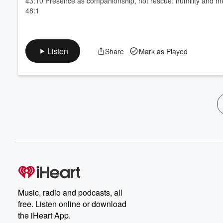
43:10 Presence as companionship, not rescue: humility and m
48:1
Listen
Share
Mark as Played
Music, radio and podcasts, all
free. Listen online or download
the iHeart App.