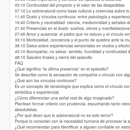
03:10 Continuidad del proyecto y el valor de las despedidas
07:10 Lo sobrenatural como base cultural y creencias sobre lo 
11:40 Duelo y vínculos continuos: entre psicología y experienc
16:40 Criterio y neutralidad: ciencia, mediumnidad y señales d
21:40 Presencias en el duelo: sueños, olores y manifestaciones
27:40 Amor y ausencia: el padre que no estuvo y el vínculo e
33:10 Morbosidad, conciencia y el punto de quiebre ante la m
38:10 Datos sobre experiencias sensoriales en viudos y efecto
43:10 Acompañar, no salvar: sentido, humildad y continuidad 
48:10 Saludos finales y cierre del episodio
FAQ
¿Qué significa “la última presencia” en el episodio?
Se describe como la sensación de compañía o vínculo con alg
¿Qué son los vínculos continuos?
Es un concepto de tanatología que explica cómo el vínculo c
simbólica o experiencial.
¿Cómo diferencian una señal real de algo imaginado?
Plantean formar criterio con prudencia, escuchando tanto cien
Volume
absolutistas.
60%
¿Por qué dicen que lo sobrenatural no es solo terror?
Porque lo conectan con la necesidad humana de procesar la 
¿Qué recomiendan para identificar a alguien confiable en est