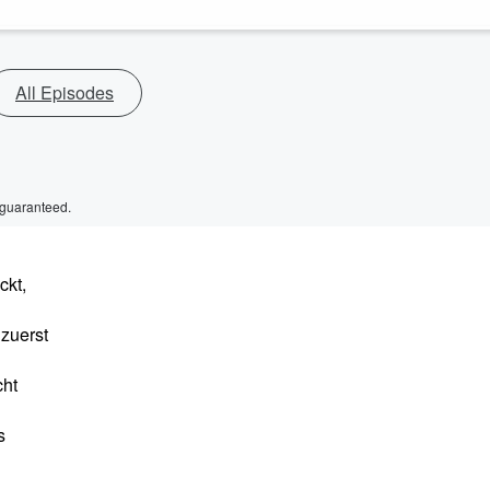
All Episodes
 guaranteed.
ckt,
zuerst
cht
s