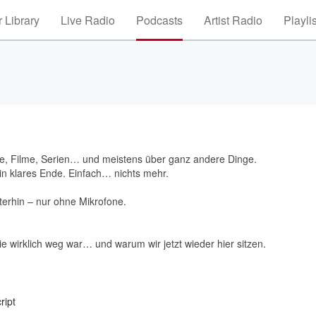
 Library
Live Radio
Podcasts
Artist Radio
Playli
le, Filme, Serien… und meistens über ganz andere Dinge.
in klares Ende. Einfach… nichts mehr.
terhin – nur ohne Mikrofone.
 wirklich weg war… und warum wir jetzt wieder hier sitzen.
ript