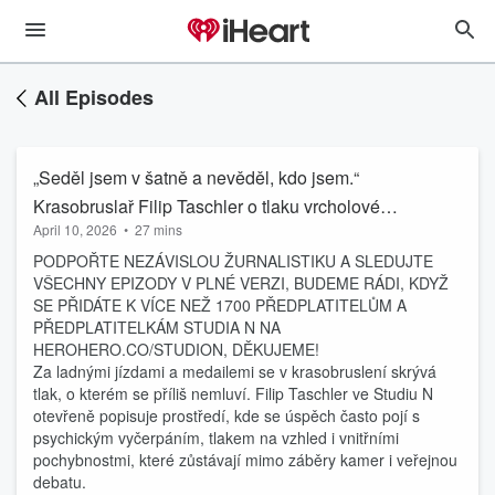
All Episodes
„Seděl jsem v šatně a nevěděl, kdo jsem.“
Krasobruslař Filip Taschler o tlaku vrcholového
April 10, 2026
•
27 mins
sportu
PODPOŘTE NEZÁVISLOU ŽURNALISTIKU A SLEDUJTE
VŠECHNY EPIZODY V PLNÉ VERZI, BUDEME RÁDI, KDYŽ
SE PŘIDÁTE K VÍCE NEŽ 1700 PŘEDPLATITELŮM A
PŘEDPLATITELKÁM STUDIA N NA
HEROHERO.CO/STUDION, DĚKUJEME!
Za ladnými jízdami a medailemi se v krasobruslení skrývá
tlak, o kterém se příliš nemluví. Filip Taschler ve Studiu N
otevřeně popisuje prostředí, kde se úspěch často pojí s
psychickým vyčerpáním, tlakem na vzhled i vnitřními
pochybnostmi, které zůstávají mimo záběry kamer i veřejnou
debatu.