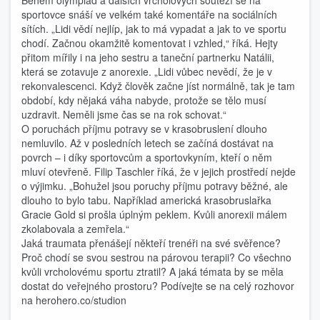
Během olympiád a dalších vrcholových soutěží se na
sportovce snáší ve velkém také komentáře na sociálních
sítích. „Lidi vědí nejlíp, jak to má vypadat a jak to ve sportu
chodí. Začnou okamžitě komentovat i vzhled,“ říká. Hejty
přitom mířily i na jeho sestru a taneční partnerku Natálii,
která se zotavuje z anorexie. „Lidi vůbec nevědí, že je v
rekonvalescenci. Když člověk začne jíst normálně, tak je tam
období, kdy nějaká váha nabyde, protože se tělo musí
uzdravit. Neměli jsme čas se na rok schovat.“
O poruchách příjmu potravy se v krasobruslení dlouho
nemluvilo. Až v posledních letech se začíná dostávat na
povrch – i díky sportovcům a sportovkyním, kteří o něm
mluví otevřeně. Filip Taschler říká, že v jejich prostředí nejde
o výjimku. „Bohužel jsou poruchy příjmu potravy běžné, ale
dlouho to bylo tabu. Například americká krasobruslařka
Gracie Gold si prošla úplným peklem. Kvůli anorexii málem
zkolabovala a zemřela.“
Jaká traumata přenášejí někteří trenéři na své svěřence?
Proč chodí se svou sestrou na párovou terapii? Co všechno
kvůli vrcholovému sportu ztratil? A jaká témata by se měla
dostat do veřejného prostoru? Podívejte se na celý rozhovor
na herohero.co/studion