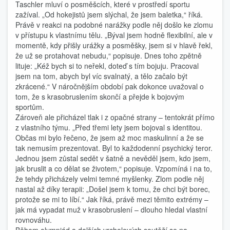
Taschler mluví o posměšcích, které v prostředí sportu
zažíval. „Od hokejistů jsem slýchal, že jsem baletka,“ říká.
Právě v reakci na podobné narážky podle něj došlo ke zlomu
v přístupu k vlastnímu tělu. „Býval jsem hodně flexibilní, ale v
momentě, kdy přišly urážky a posměšky, jsem si v hlavě řekl,
že už se protahovat nebudu,“ popisuje. Dnes toho zpětně
lituje: „Kéž bych si to neřekl, doteď s tím bojuju. Pracoval
jsem na tom, abych byl víc svalnatý, a tělo začalo být
zkrácené.“ V náročnějším období pak dokonce uvažoval o
tom, že s krasobruslením skončí a přejde k bojovým
sportům.
Zároveň ale přicházel tlak i z opačné strany – tentokrát přímo
z vlastního týmu. „Před třemi lety jsem bojoval s identitou.
Občas mi bylo řečeno, že jsem až moc maskulinní a že se
tak nemusím prezentovat. Byl to každodenní psychický teror.
Jednou jsem zůstal sedět v šatně a nevěděl jsem, kdo jsem,
jak bruslit a co dělat se životem,“ popisuje. Vzpomíná i na to,
že tehdy přicházely velmi temné myšlenky. Zlom podle něj
nastal až díky terapii: „Došel jsem k tomu, že chci být borec,
protože se mi to líbí.“ Jak říká, právě mezi těmito extrémy –
jak má vypadat muž v krasobruslení – dlouho hledal vlastní
rovnováhu.