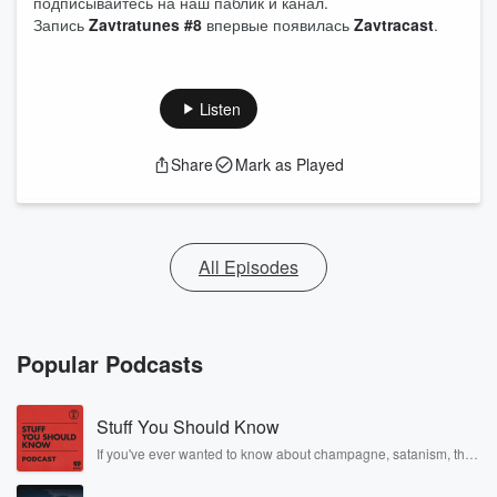
подписывайтесь на наш паблик и канал.
Запись
Zavtratunes #8
впервые появилась
Zavtracast
.
Listen
Share
Mark as Played
All Episodes
Popular Podcasts
Stuff You Should Know
If you've ever wanted to know about champagne, satanism, the
Stonewall Uprising, chaos theory, LSD, El Nino, true crime and
Rosa Parks, then look no further. Josh and Chuck have you