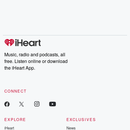
the Stonewall Uprising,
mysteries, powerful
Betrayal Wee
chaos theory, LSD, El
documentaries and in-
shares first-h
Nino, true crime and
depth investigations.
accounts of br
Rosa Parks, then look
Follow now to get the
trust, shocki
no further. Josh and
latest episodes of
deceptions, an
Chuck have you
Dateline NBC
trail of destructi
covered.
completely free, or
leave behind. H
subscribe to Dateline
by Andrea Gun
Premium for ad-free
this weekly on
listening and exclusive
series digs into re
Music, radio and podcasts, all
bonus content:
stories of betray
DatelinePremium.com
the aftermath.
free. Listen online or download
stories of double
the iHeart App.
to dark discove
these are cauti
tales and accou
resilience agains
CONNECT
odds. From t
producers of 
critically accl
Betrayal seri
Betrayal Weekly
new episodes e
EXPLORE
EXCLUSIVES
Thursday. If you would
iHeart
News
like to share your