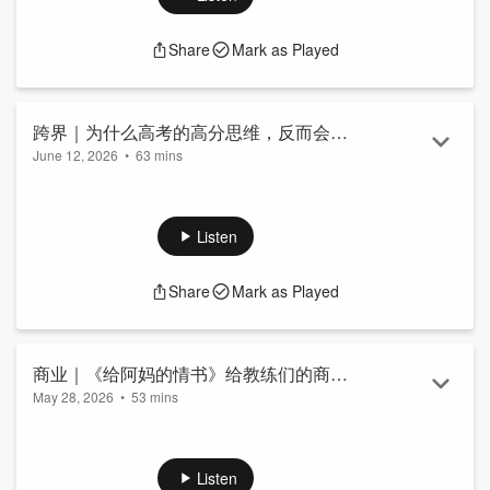
Share
Mark as Played
跨界｜为什么高考的高分思维，反而会成
June 12, 2026
•
63 mins
为你做教练创业的最大阻碍？
本期节目聚焦于在充满不确定性的“乌卡时代”（VUCA），如何
将
教练学习
的理念深度融入青少年的成长路径与终身学习中。
节目嘉宾从跨界人力资源与青少儿辅导的独特视角出发，犀利
Listen
剖析了为什么习惯了考场标准答案的“小镇做题家”，在步入真实
职场后往往会遭遇发展瓶颈。在AI大模型技术日益普及、知识
Share
Mark as Played
随手可得的当下，传统的“背诵力”正在迅速贬值，决定未来发展
上限的核心优势已转变为深度思考力、情绪价值提供与抗挫折
的韧性。
【联系我们】
（加微信：tiezhu06 注明：教练会谈室。进入听
商业｜《给阿妈的情书》给教练们的商业
友群）
May 28, 2026
•
53 mins
启发：做自媒体为何需要精神“自洽”？
【时间线】
00:00:00
-
00:05:09
嘉宾背景介绍与青少年教育领域的职场转
“能够长久坚持下去的人，并非全靠撞大运，而是找到了超越数
型
据标签的内在意义。正如《给阿妈的情书》中所展现的纯粹驱
00:05:09
-
00:10:14
跨越记叙文到议论文的写作能力突破与开
动力，将‘坚持本身’视为一种里程碑（Milestone），不被系统
Listen