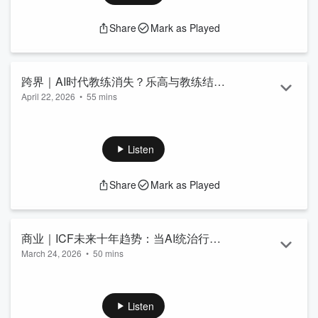
窍时刻
的短期反馈所绑架，才能在长期的刻意练习中积累质量，最终
00:10:14
-
00:14:33
写作考场随机性与一人公司内容创业的底
被概率所眷顾。”
Share
Mark as Played
层共性
【联系我们】
（加微信：tiezhu06 注明：教练会谈室。进入听
00:14:33
-
00:20:15
2026高...
友群）
Read more
【时间线】
00:00:00
-
00:04:08
小红书流量焦虑与教练营销困境
跨界｜AI时代教练消失？乐高与教练结合
00:04:09
-
00:11:00
商业概率与人性的灰度空间
April 22, 2026
•
55 mins
如何打造不可替代的竞争力
00:11:01
-
00:17:40
价值驱动与寻找建立个人品牌的内在支点
00:17:41
-
00:25:32
突破流量执念与建立个体商业评分体系
本期播客邀请了乐高教练领域的专家小晴，分享她如何将乐高
00:25:32
-
00:36:58
刻意练习与自媒体长效深度的交付价值
融入教练实践。她提到乐高不仅是玩具，更是一种引导工具，
00:36:59
-
00:45:59
创始人高管陪跑中的关系处理与破局
能够帮助客户更好地表达内心想法。随着AI的发展，传统教练
Listen
00:46:00
-...
面临挑战，而乐高工作法则为教练带来了新的可能性。小晴还
Read more
透露了未来在中国推广乐高与教练结合的计划，强调这一方法
Share
Mark as Played
可以激发学员的创造力与思维。通过乐高，教练能更深入地了
解客户，提升互动效果。
【联系我们】
（加微信：tiezhu06 注明：教练会谈室。进入听
友群）
商业｜ICF未来十年趋势：当AI统治行
【时间线】
March 24, 2026
•
50 mins
业，人类教练如何靠“精神核动力”生存？
00:02:01:探索乐高与教练的奇妙结合：二零二六年培训与认证
计划揭秘！
在本期播客中，我们探讨了AI与人类教练的合作关系以及未来
00:04:33:教练之路：从乐高引导到专业认证教练的成长之路
的发展趋势。嘉宾分享了理工男如何在教练领域找到自己的多
00:09:09:乐高玩具的建构主义：探索学习与创造力的奇妙之旅
元化发展，强调了人类教练在情感连接中的独特价值。尽管AI
Listen
00:13:49:COACHING与LSP的看法：乐高工作法的融合之道
在提供个性化方案方面展现出色，但当涉及复杂情感和深入需