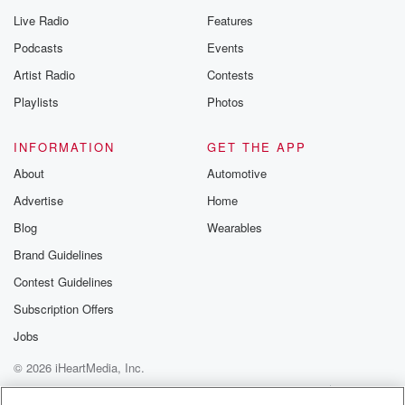
you can reach o
Live Radio
Features
the Betrayal Te
emailing them
Podcasts
Events
betrayalpod@gm
Artist Radio
Contests
m and follow u
Instagram a
Playlists
Photos
@betrayalpod
@glasspodcas
Please join o
INFORMATION
GET THE APP
Substack for addi
exclusive cont
About
Automotive
curated boo
Advertise
Home
recommendation
community
Blog
Wearables
discussions. Si
FREE by clicking
Brand Guidelines
link Beyond Bet
Contest Guidelines
Substack. Join
community dedi
Subscription Offers
to truth, resilien
healing. Your v
Jobs
matters! Be a pa
© 2026 iHeartMedia, Inc.
our Betrayal jou
Substack.
Help
Privacy Policy
Your Privacy Choices