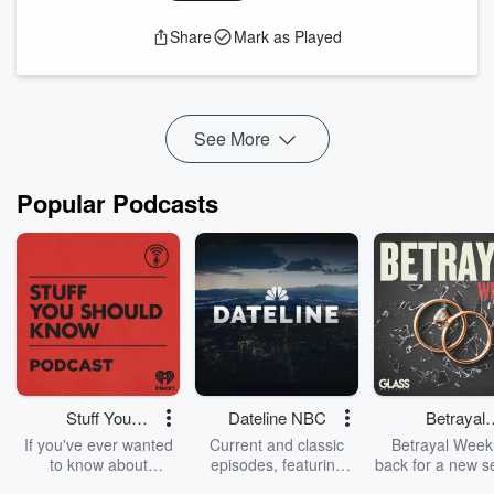
00:18:24:直觉与逻辑的交织：探索说话背后的思考过程
求时，人类的参与变得尤为重要。未来的教练市场将如何变
Share
Mark as Played
00:23:01:AI与教练：乐高教育中的独特体验
化？这不仅仅是技术的较量，更是人类情感与智能科技的深度
00:27:38...
融合。
Read more
【联系我们】
（加微信：tiezhu06 注明：教练会谈室。进入听
友群）
【时间线】
See More
00:02:00:未来教练的趋势：AI辅助与人类专业深度服务
00:04:12:数字优先人类可选：AI教练与人类情感的协作与互补
00:08:23:如何在这件事情上取得成功？经验丰富的教练会告诉
Popular Podcasts
你！
00:12:40:教练的成长与价值：情感连接与实际经验的重要性
00:16:52:解密减肥的秘密：饥饿感与脂肪燃烧的关系！
00:21:04:心灵的力量：人类在决策中的非理性因素
00:25:20:企业需要的不仅是技能，更...
Read more
Stuff You
Dateline NBC
Betrayal
Should Know
Weekly
If you've ever wanted
Current and classic
Betrayal Weekl
to know about
episodes, featuring
back for a new s
champagne, satanism,
compelling true-crime
Every Thursd