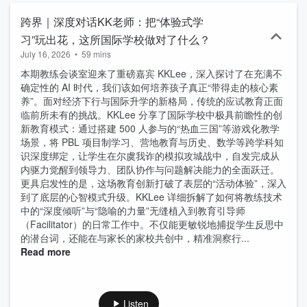
跨界｜深度对话KK老师：把“体验式学
习”玩出花，这所国际学校做对了什么？
July 16, 2026
•
59 mins
本期教练会谈室迎来了重磅嘉宾 KKLee，深入探讨了在充满不
确定性的 AI 时代，我们该如何培养孩子真正“带得走的核心素
养”。面对经济下行与国际升学的新格局，传统的应试教育正面
临前所未有的挑战。KKLee 分享了国际学校中极具前瞻性的创
新教育模式：通过搭建 500 人参与的“热血三国”等游戏化教学
场景，将 PBL 项目制学习、营地教育与历史、数学等跨学科知
识深度绑定，让学生在尔虞我诈的模拟攻城战中，自发完成从
内驱力觉醒到领导力、团队协作与问题解决能力的全面跃迁。
更具启发性的是，这场教育创新打破了表层的“活动体验”，深入
到了底层的心智模式升级。KKLee 详细拆解了如何将教练技术
中的“深度倾听”与“隐喻的力量”无缝植入到教育引导师
（Facilitator）的日常工作中。不仅能更敏锐地捕捉学生反思中
的潜台词，还能在与家长的家校共创中，精准洞察行...
Read more
Listen