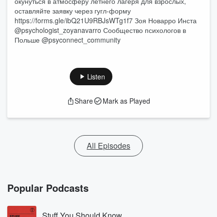
окунуться в атмосферу летнего лагеря для взрослых,
оставляйте заявку через гугл-форму
https://forms.gle/ibQ21U9RBJsWTg1f7 Зоя Новарро Инста
@psychologist_zoyanavarro Сообщество психологов в
Польше @psyconnect_community
Listen
Share
Mark as Played
All Episodes
Popular Podcasts
Stuff You Should Know