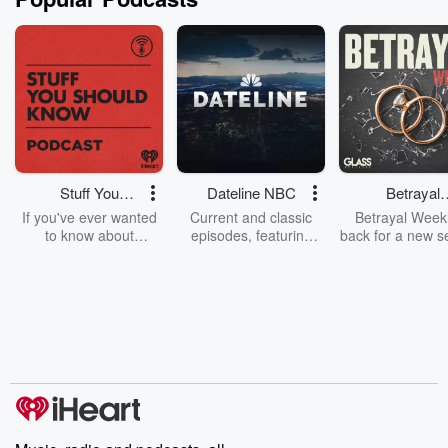
Stuff You
Dateline NBC
Betrayal
Should Know
Weekly
If you've ever wanted
Current and classic
Betrayal Weekl
to know about
episodes, featuring
back for a new s
champagne, satanism,
compelling true-crime
Every Thursd
the Stonewall Uprising,
mysteries, powerful
Betrayal Wee
chaos theory, LSD, El
documentaries and in-
shares first-h
Nino, true crime and
depth investigations.
accounts of br
Rosa Parks, then look
Follow now to get the
trust, shocki
no further. Josh and
latest episodes of
deceptions, an
Chuck have you
Dateline NBC
trail of destructi
covered.
completely free, or
leave behind. H
subscribe to Dateline
by Andrea Gun
Premium for ad-free
this weekly on
listening and exclusive
series digs into re