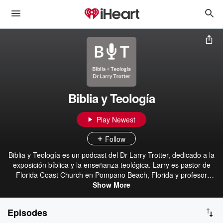
Biblia y Teología
Play Newest
Follow
Biblia y Teología es un podcast del Dr Larry Trotter, dedicado a la
exposición bíblica y la enseñanza teológica. Larry es pastor de
Florida Coast Church en Pompano Beach, Florida y profesor
adjunto de Knox Theological Seminary en Fort Lauderdale, Florida.
Show More
Vivió veinticuatro maravillosos años como pastor en México y
conferencista en distintos países de Latinoamérica. El propósito de
Episodes
Biblia y Teología es proporcionar enseñanza avanzada y en una