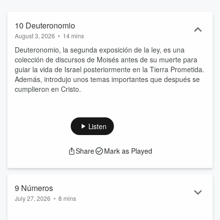
forma accesible. Escrituras tomadas de la Nueva Biblia de las
Américas, copyright por The Lockman Foundation; usadas con
permiso; todos los derechos reservados.
10 Deuteronomio
August 3, 2026
•
14 mins
Deuteronomio, la segunda exposición de la ley, es una
colección de discursos de Moisés antes de su muerte para
guiar la vida de Israel posteriormente en la Tierra Prometida.
Además, introdujo unos temas importantes que después se
cumplieron en Cristo.
Listen
Share
Mark as Played
9 Números
July 27, 2026
•
8 mins
Números registra la transición entre la primera generación