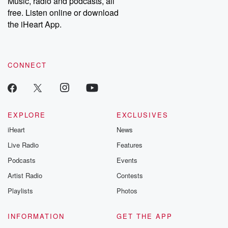
Music, radio and podcasts, all
bonus content:
stories of betray
DatelinePremium.com
the aftermath.
free. Listen online or download
stories of double
the iHeart App.
to dark discove
these are cauti
tales and accou
resilience agains
CONNECT
odds. From t
producers of 
critically accl
Betrayal seri
Betrayal Weekly
new episodes e
EXPLORE
EXCLUSIVES
Thursday. If you would
iHeart
News
like to share your
you can reach o
Live Radio
Features
the Betrayal Te
emailing them
Podcasts
Events
betrayalpod@gm
Artist Radio
Contests
m and follow u
Instagram a
Playlists
Photos
@betrayalpod
@glasspodcas
Please join o
INFORMATION
GET THE APP
Substack for addi