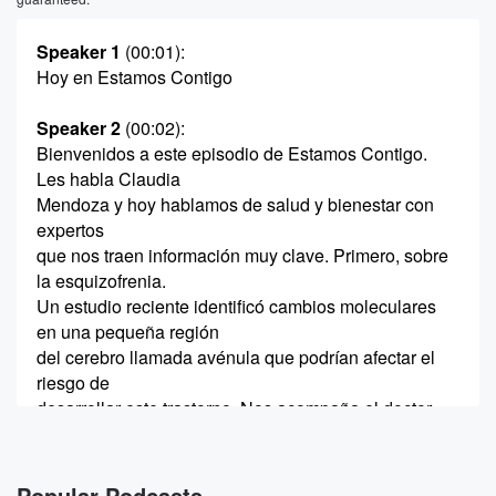
Speaker 1
(00:01)
:
Hoy en Estamos Contigo
Speaker 2
(00:02)
:
Bienvenidos a este episodio de Estamos Contigo.
Les habla Claudia
Mendoza y hoy hablamos de salud y bienestar con
expertos
que nos traen información muy clave. Primero, sobre
la esquizofrenia.
Un estudio reciente identificó cambios moleculares
en una pequeña región
del cerebro llamada avénula que podrían afectar el
riesgo de
desarrollar este trastorno. Nos acompaña el doctor
Leonardo Collado Torres,
(00:24)
:
Popular Podcasts