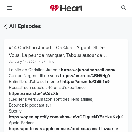
All Episodes
#14 Christian Junod – Ce Que L’Argent Dit De
Vous, La peur de manquer, Tabous autour de
January 14, 2024
•
67 mins
l'argent, Passage d'un esprit de manque à un
Le site de Christian Junod :
https://cjunodconseil.com/
esprit d'abondance, Croyances et histoires
Ce que l'argent dit de vous
https://amzn.to/3RN8HgY
familiales liées à l'argent, Éducation financière
Enfin libre d'être soi-même !
https://amzn.to/3S5i1x9
des enfants,
Réussir son couple : 40 ans d'expérience
https://amzn.to/4aCdxXb
(Les liens vers Amazon sont des liens affiliés)
Écoutez le podcast sur
Spotify
https://open.spotify.com/show/0SnODIg0eNXFaH7uKxj0Om
Apple Podcast
https://podcasts.apple.com/us/podcast/jamal-lazaar-le-