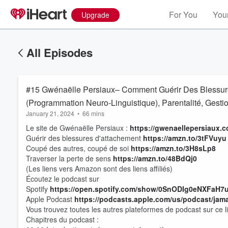
For You
Your
Upgrade
All Episodes
#15 Gwénaëlle Persiaux– Comment Guérir Des Blessur
(Programmation Neuro-Linguistique), Parentalité, Gest
January 21, 2024
•
66 mins
Le site de Gwénaëlle Persiaux :
https://gwenaellepersiaux.c
Guérir des blessures d'attachement
https://amzn.to/3tFVuyu
Coupé des autres, coupé de soi
https://amzn.to/3H8sLp8
Traverser la perte de sens
https://amzn.to/48BdQj0
(Les liens vers Amazon sont des liens affiliés)
Écoutez le podcast sur
Spotify
https://open.spotify.com/show/0SnODIg0eNXFaH
Apple Podcast
https://podcasts.apple.com/us/podcast/jama
Vous trouvez toutes les autres plateformes de podcast sur ce l
Chapitres du podcast :