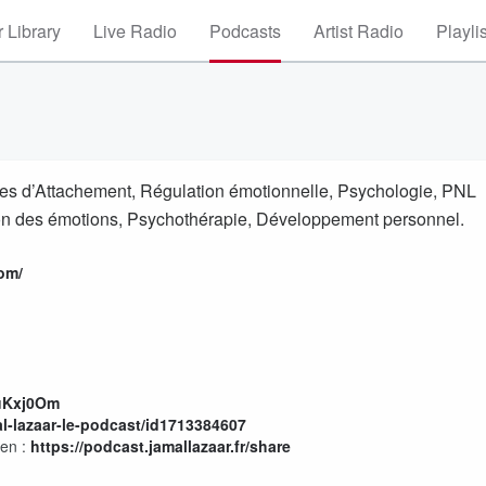
 Library
Live Radio
Podcasts
Artist Radio
Playli
es d’Attachement, Régulation émotionnelle, Psychologie, PNL
ion des émotions, Psychothérapie, Développement personnel.
om/
7uKxj0Om
l-lazaar-le-podcast/id1713384607
ien :
https://podcast.jamallazaar.fr/share