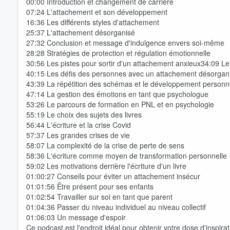
00:00 Introduction et changement de carrière
07:24 L'attachement et son développement
16:36 Les différents styles d'attachement
25:37 L'attachement désorganisé
27:32 Conclusion et message d'indulgence envers soi-même
28:28 Stratégies de protection et régulation émotionnelle
30:56 Les pistes pour sortir d'un attachement anxieux34:09 Le
40:15 Les défis des personnes avec un attachement désorgan
43:39 La répétition des schémas et le développement personn
47:14 La gestion des émotions en tant que psychologue
Volume
53:26 Le parcours de formation en PNL et en psychologie
60%
55:19 Le choix des sujets des livres
56:44 L'écriture et la crise Covid
57:37 Les grandes crises de vie
58:07 La complexité de la crise de perte de sens
58:36 L'écriture comme moyen de transformation personnelle
59:02 Les motivations derrière l'écriture d'un livre
01:00:27 Conseils pour éviter un attachement insécur
01:01:56 Être présent pour ses enfants
01:02:54 Travailler sur soi en tant que parent
01:04:36 Passer du niveau individuel au niveau collectif
01:06:03 Un message d'espoir
Ce podcast est l'endroit idéal pour obtenir votre dose d'inspi