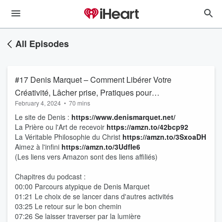
All Episodes
#17 Denis Marquet – Comment Libérer Votre
Créativité, Lâcher prise, Pratiques pour
February 4, 2024
•
70 mins
favoriser la créativité, Philosophie, Écriture,
Le site de Denis :
https://www.denismarquet.net/
Méditation, Prière, Énergie féminine,
La Prière ou l'Art de recevoir
https://amzn.to/42bcp92
Détachement de l'égo, Traverser les peurs,
La Véritable Philosophie du Christ
https://amzn.to/3SxoaDH
Réalisation des désirs, Développement perso
Aimez à l'infini
https://amzn.to/3UdfIe6
(Les liens vers Amazon sont des liens affiliés)
Chapitres du podcast :
00:00 Parcours atypique de Denis Marquet
01:21 Le choix de se lancer dans d'autres activités
03:25 Le retour sur le bon chemin
07:26 Se laisser traverser par la lumière