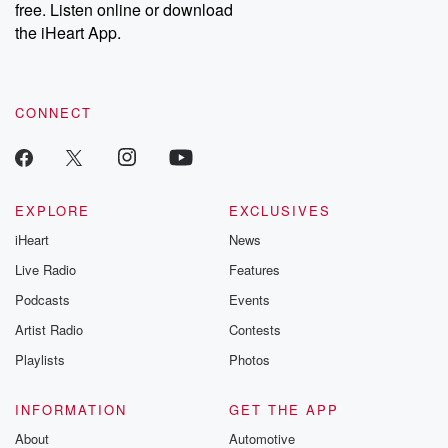
free. Listen online or download
Instagram at @betrayalpod and @glasspodcasts. Please join
our Substack for additional exclusive content, curated book
the iHeart App.
recommendations, and community discussions. Sign up FREE
by clicking this link Beyond Betrayal Substack. Join our
community dedicated to truth, resilience, and healing. Your
voice matters! Be a part of our Betrayal journey on Substack.
CONNECT
EXPLORE
EXCLUSIVES
iHeart
News
Live Radio
Features
Podcasts
Events
Artist Radio
Contests
Playlists
Photos
INFORMATION
GET THE APP
About
Automotive