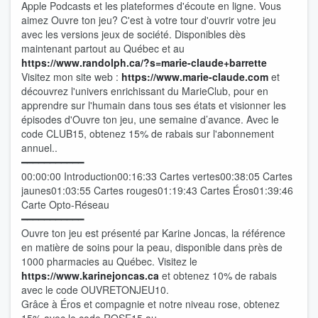
Apple Podcasts et les plateformes d'écoute en ligne. Vous
aimez Ouvre ton jeu? C'est à votre tour d'ouvrir votre jeu
avec les versions jeux de société. Disponibles dès
maintenant partout au Québec et au
⁠⁠⁠⁠⁠⁠⁠⁠⁠⁠⁠⁠⁠⁠https://www.randolph.ca/?s=marie-claude+barrette⁠⁠⁠⁠⁠⁠⁠⁠⁠⁠⁠⁠⁠⁠
Visitez mon site web :
⁠⁠⁠⁠⁠⁠⁠⁠⁠⁠⁠⁠⁠⁠ ⁠⁠⁠⁠⁠⁠⁠⁠⁠⁠⁠⁠⁠⁠
⁠⁠⁠⁠⁠⁠⁠⁠⁠⁠⁠⁠⁠⁠https://www.marie-claude.com⁠⁠⁠⁠⁠⁠⁠⁠⁠⁠⁠⁠⁠⁠
et
découvrez l'univers enrichissant du MarieClub, pour en
apprendre sur l'humain dans tous ses états et visionner les
épisodes d'Ouvre ton jeu, une semaine d’avance. Avec le
code CLUB15, obtenez 15% de rabais sur l'abonnement
annuel..
━━━━━━━━━━━
00:00:00 Introduction00:16:33 Cartes vertes00:38:05 Cartes
jaunes01:03:55 Cartes rouges01:19:43 Cartes Éros01:39:46
Carte Opto-Réseau
━━━━━━━━━━━
Ouvre ton jeu est présenté par Karine Joncas, la référence
en matière de soins pour la peau, disponible dans près de
1000 pharmacies au Québec. Visitez le
⁠⁠⁠⁠⁠⁠⁠⁠⁠⁠⁠⁠⁠⁠https://www.karinejoncas.ca⁠⁠⁠⁠⁠⁠⁠⁠⁠⁠⁠⁠⁠⁠
et obtenez 10% de rabais
avec le code OUVRETONJEU10.
Grâce à Éros et compagnie et notre niveau rose, obtenez