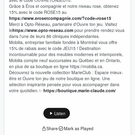
avec le code OUVRETONJEU10.
Grâce à Éros et compagnie et notre niveau rose, obtenez
15% avec le code ROSE15 au
⁠⁠⁠⁠⁠⁠⁠⁠⁠⁠⁠⁠⁠⁠⁠⁠⁠⁠⁠https://www.erosetcompagnie.com/?code=rose15⁠⁠⁠⁠⁠⁠⁠⁠⁠⁠⁠⁠⁠⁠⁠⁠⁠⁠⁠
Merci à Opto-Réseau, partenaire d'Ouvre ton jeu. Visitez
le
⁠⁠⁠⁠⁠⁠⁠⁠⁠⁠⁠⁠⁠⁠⁠⁠⁠⁠⁠https://www.opto-reseau.com⁠⁠⁠⁠⁠⁠⁠⁠⁠⁠⁠⁠⁠⁠⁠⁠⁠⁠⁠
pour prendre rendez-vous
dans l'une de leurs 86 cliniques indépendantes.
Mobilia, entreprise familiale fondée à Montréal vous offre
15% de rabais avec le code JEU15 ! Destination
incontournable pour des meubles modernes et intemporels,
Mobilia compte neuf succursales au Québec et en Ontario,
en plus de sa boutique en ligne https://mobilia.ca.
Découvrez la nouvelle collection MarieClub : Espace mieux-
être et Ouvre ton jeu de notre boutique en ligne. Une
sélection inspirante pensée pour vous accompagner dans
votre quotidien.✨
https://boutique.marie-claude.com/
Listen
Share
Mark as Played