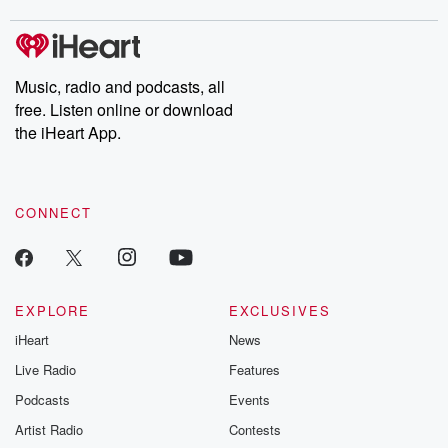
stories of double lives to dark discoveries, these are cautionary
tales and accounts of resilience against all odds. From the
producers of the critically acclaimed Betrayal series, Betrayal
Weekly drops new episodes every Thursday. If you would like to
share your story, you can reach out to the Betrayal Team by
Music, radio and podcasts, all
emailing them at betrayalpod@gmail.com and follow us on
free. Listen online or download
Instagram at @betrayalpod and @glasspodcasts. Please join
our Substack for additional exclusive content, curated book
the iHeart App.
recommendations, and community discussions. Sign up FREE
by clicking this link Beyond Betrayal Substack. Join our
community dedicated to truth, resilience, and healing. Your
voice matters! Be a part of our Betrayal journey on Substack.
CONNECT
EXPLORE
EXCLUSIVES
iHeart
News
Live Radio
Features
Podcasts
Events
Artist Radio
Contests