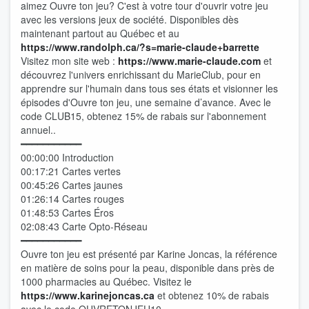
aimez Ouvre ton jeu? C'est à votre tour d'ouvrir votre jeu
avec les versions jeux de société. Disponibles dès
maintenant partout au Québec et au
⁠⁠⁠⁠⁠⁠⁠⁠⁠⁠⁠⁠⁠⁠⁠⁠⁠⁠⁠https://www.randolph.ca/?s=marie-claude+barrette⁠⁠⁠⁠⁠⁠⁠⁠⁠⁠⁠⁠⁠⁠⁠⁠⁠⁠⁠
Visitez mon site web :
⁠⁠⁠⁠⁠⁠⁠⁠⁠⁠⁠⁠⁠⁠⁠⁠⁠⁠⁠ ⁠⁠⁠⁠⁠⁠⁠⁠⁠⁠⁠⁠⁠⁠⁠⁠⁠⁠⁠
⁠⁠⁠⁠⁠⁠⁠⁠⁠⁠⁠⁠⁠⁠⁠⁠⁠⁠⁠https://www.marie-claude.com⁠⁠⁠⁠⁠⁠⁠⁠⁠⁠⁠⁠⁠⁠⁠⁠⁠⁠⁠
et
découvrez l'univers enrichissant du MarieClub, pour en
apprendre sur l'humain dans tous ses états et visionner les
épisodes d'Ouvre ton jeu, une semaine d’avance. Avec le
code CLUB15, obtenez 15% de rabais sur l'abonnement
annuel..
━━━━━━━━━━━
00:00:00 Introduction
00:17:21 Cartes vertes
00:45:26 Cartes jaunes
01:26:14 Cartes rouges
01:48:53 Cartes Éros
02:08:43 Carte Opto-Réseau
━━━━━━━━━━━
Ouvre ton jeu est présenté par Karine Joncas, la référence
en matière de soins pour la peau, disponible dans près de
1000 pharmacies au Québec. Visitez le
⁠⁠⁠⁠⁠⁠⁠⁠⁠⁠⁠⁠⁠⁠⁠⁠⁠⁠⁠https://www.karinejoncas.ca⁠⁠⁠⁠⁠⁠⁠⁠⁠⁠⁠⁠⁠⁠⁠⁠⁠⁠⁠
et obtenez 10% de rabais