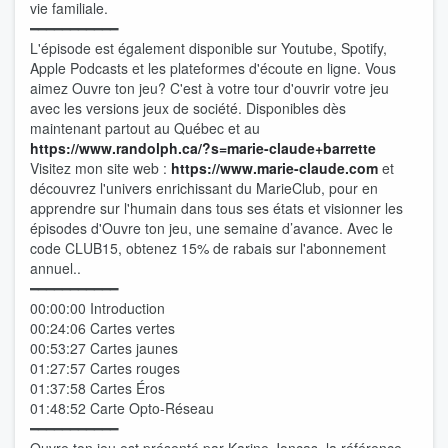
vie familiale.
━━━━━━━━━━━
L'épisode est également disponible sur Youtube, Spotify,
Apple Podcasts et les plateformes d'écoute en ligne. Vous
aimez Ouvre ton jeu? C'est à votre tour d'ouvrir votre jeu
avec les versions jeux de société. Disponibles dès
maintenant partout au Québec et au
⁠⁠⁠⁠⁠⁠⁠⁠⁠⁠⁠⁠⁠⁠⁠⁠⁠⁠⁠⁠⁠https://www.randolph.ca/?s=marie-claude+barrette⁠⁠⁠⁠⁠⁠⁠⁠⁠⁠⁠⁠⁠⁠⁠⁠⁠⁠⁠⁠⁠
Visitez mon site web :
⁠⁠⁠⁠⁠⁠⁠⁠⁠⁠⁠⁠⁠⁠⁠⁠⁠⁠⁠⁠⁠ ⁠⁠⁠⁠⁠⁠⁠⁠⁠⁠⁠⁠⁠⁠⁠⁠⁠⁠⁠⁠⁠
⁠⁠⁠⁠⁠⁠⁠⁠⁠⁠⁠⁠⁠⁠⁠⁠⁠⁠⁠⁠⁠https://www.marie-claude.com⁠⁠⁠⁠⁠⁠⁠⁠⁠⁠⁠⁠⁠⁠⁠⁠⁠⁠⁠⁠⁠
et
découvrez l'univers enrichissant du MarieClub, pour en
apprendre sur l'humain dans tous ses états et visionner les
épisodes d'Ouvre ton jeu, une semaine d’avance. Avec le
code CLUB15, obtenez 15% de rabais sur l'abonnement
annuel..
━━━━━━━━━━━
00:00:00 Introduction
00:24:06 Cartes vertes
00:53:27 Cartes jaunes
01:27:57 Cartes rouges
01:37:58 Cartes Éros
01:48:52 Carte Opto-Réseau
━━━━━━━━━━━