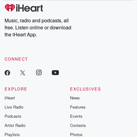
tales and accounts of resilience against all odds. From the
producers of the critically acclaimed Betrayal series, Betrayal
Weekly drops new episodes every Thursday. If you would like to
share your story, you can reach out to the Betrayal Team by
Music, radio and podcasts, all
emailing them at betrayalpod@gmail.com and follow us on
free. Listen online or download
Instagram at @betrayalpod and @glasspodcasts. Please join
our Substack for additional exclusive content, curated book
the iHeart App.
recommendations, and community discussions. Sign up FREE
by clicking this link Beyond Betrayal Substack. Join our
community dedicated to truth, resilience, and healing. Your
voice matters! Be a part of our Betrayal journey on Substack.
CONNECT
EXPLORE
EXCLUSIVES
iHeart
News
Live Radio
Features
Podcasts
Events
Artist Radio
Contests
Playlists
Photos