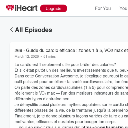
For You
Your
Upgrade
All Episodes
269 - Guide du cardio efficace : zones 1 à 5, VO2 max et
March 12, 2026
•
51 mins
Le cardio est-il seulement utile pour brûler des calories?
Et si c’était plutôt un des meilleurs investissements que tu peux
Dans cette Conversation Awesome, je t’explique pourquoi le ca
outil puissant pour améliorer ta santé cardiovasculaire, ton én
On parle des zones cardiovasculaires (1 à 5) pour comprendre 
réellement le VO₂ max — l’un des meilleurs indicateurs de san
différents types d’entraînement.
Je démystifie aussi plusieurs mythes populaires sur le cardi
différentes phases de la vie, de la trentaine jusqu’à la prémé
Volume
Finalement, je te donne plusieurs façons variées de faire du c
60%
motivantes, efficaces et durables pour bouger ton corps.
-- Pour en savoir plus sur KarmaKin:
https://www.karmakin.c