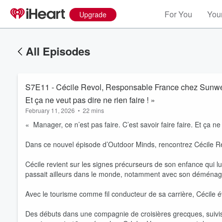
For You
Your
Upgrade
All Episodes
S7E11 - Cécile Revol, Responsable France chez Sunweb Group : « Manager, ce n’est pas faire. C’est savoir faire faire.
Et ça ne veut pas dire ne rien faire ! »
February 11, 2026
•
22 mins
« Manager, ce n’est pas faire. C’est savoir faire faire. Et ça ne 
Dans ce nouvel épisode d’Outdoor Minds, rencontrez Cécile 
Cécile revient sur les signes précurseurs de son enfance qui lui
passait ailleurs dans le monde, notamment avec son déménag
Avec le tourisme comme fil conducteur de sa carrière, Cécile
Des débuts dans une compagnie de croisières grecques, suivi