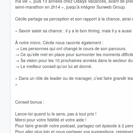
ma vie », puis 13 années chez Odalys Vacances, avant de prend
semi-marathon en 2h14 », jusqu’à intégrer Sunweb Group.
Cécile partage sa perception et son rapport à la chance, ains
« Savoir saisir sa chance : il y a le bon timing, mais il y a au
À notre micro, Cécile nous raconte également :
→ Les personnes qui ont changé le cours de son parcours.
Volume
→ Ce qu’elle met en place pour surmonter les moments difficiles
60%
→ Sa vision pour les 10 prochaines années dans le secteur du
→ Le meilleur conseil qu’on lui ait donné.
« Dans un rôle de leader ou de manager, c’est faire grandir les 
»
Conseil bonus :
Lance-toi quand tu le sens, pas à tout prix !
Merci pour votre fidélité et votre aide !
Pour faire grandir notre podcast, partagez cet épisode à 2 pe
Pour aller plus loin et nous partager vos suggestions, rejoigne