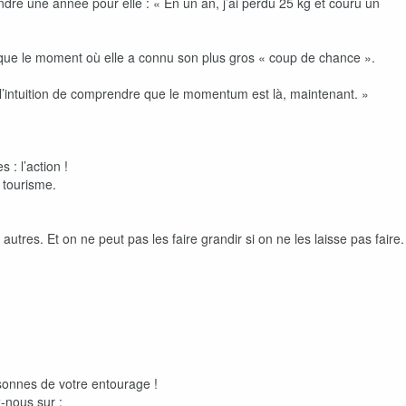
re une année pour elle : « En un an, j’ai perdu 25 kg et couru un
i que le moment où elle a connu son plus gros « coup de chance ».
ssi l’intuition de comprendre que le momentum est là, maintenant. »
 : l’action !
 tourisme.
autres. Et on ne peut pas les faire grandir si on ne les laisse pas faire.
rsonnes de votre entourage !
z-nous sur :