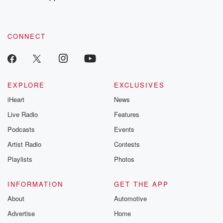
recommendations, and community discussions. Sign up FREE
by clicking this link Beyond Betrayal Substack. Join our
community dedicated to truth, resilience, and healing. Your
voice matters! Be a part of our Betrayal journey on Substack.
CONNECT
EXPLORE
EXCLUSIVES
iHeart
News
Live Radio
Features
Podcasts
Events
Artist Radio
Contests
Playlists
Photos
INFORMATION
GET THE APP
About
Automotive
Advertise
Home