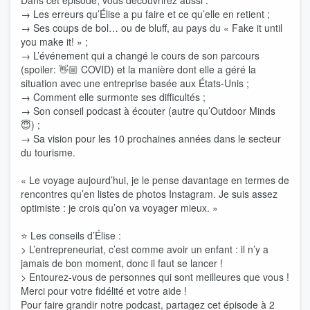
Dans cet épisode, vous découvrirez aussi :
→ Les erreurs qu’Élise a pu faire et ce qu’elle en retient ;
→ Ses coups de bol… ou de bluff, au pays du « Fake it until
you make it! » ;
→ L’événement qui a changé le cours de son parcours
(spoiler: 👋🏼 COVID) et la manière dont elle a géré la
situation avec une entreprise basée aux États-Unis ;
→ Comment elle surmonte ses difficultés ;
→ Son conseil podcast à écouter (autre qu’Outdoor Minds
😇) ;
→ Sa vision pour les 10 prochaines années dans le secteur
du tourisme.
« Le voyage aujourd’hui, je le pense davantage en termes de
rencontres qu’en listes de photos Instagram. Je suis assez
optimiste : je crois qu’on va voyager mieux. »
⭐️ Les conseils d’Élise :
> L’entrepreneuriat, c’est comme avoir un enfant : il n’y a
jamais de bon moment, donc il faut se lancer !
> Entourez-vous de personnes qui sont meilleures que vous !
Merci pour votre fidélité et votre aide !
Pour faire grandir notre podcast, partagez cet épisode à 2