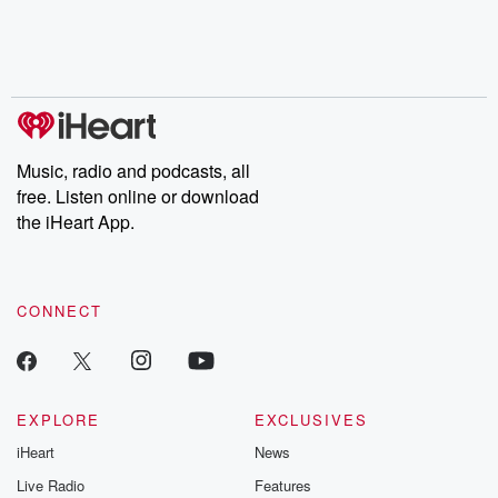
Nino, true crime and
depth investigations.
accounts of br
Rosa Parks, then look
Follow now to get the
trust, shocki
no further. Josh and
latest episodes of
deceptions, an
Chuck have you
Dateline NBC
trail of destructi
covered.
completely free, or
leave behind. H
subscribe to Dateline
by Andrea Gun
Premium for ad-free
this weekly on
listening and exclusive
series digs into re
Music, radio and podcasts, all
bonus content:
stories of betray
DatelinePremium.com
the aftermath.
free. Listen online or download
stories of double
the iHeart App.
to dark discove
these are cauti
tales and accou
resilience agains
CONNECT
odds. From t
producers of 
critically accl
Betrayal seri
Betrayal Weekly
new episodes e
EXPLORE
EXCLUSIVES
Thursday. If you would
iHeart
News
like to share your
you can reach o
Live Radio
Features
the Betrayal Te