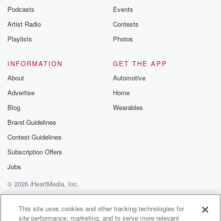
emailing them
Podcasts
Events
betrayalpod@gm
Artist Radio
Contests
m and follow u
Instagram a
Playlists
Photos
@betrayalpod
@glasspodcas
Please join o
INFORMATION
GET THE APP
Substack for addi
exclusive cont
About
Automotive
curated boo
Advertise
Home
recommendation
community
Blog
Wearables
discussions. Si
FREE by clicking
Brand Guidelines
link Beyond Bet
Contest Guidelines
Substack. Join
community dedi
Subscription Offers
to truth, resilien
healing. Your v
Jobs
matters! Be a pa
© 2026 iHeartMedia, Inc.
our Betrayal jou
Substack.
Help
Privacy Policy
Your Privacy Choices
Terms of Use
AdChoices
This site uses cookies and other tracking technologies for
site performance, marketing, and to serve more relevant