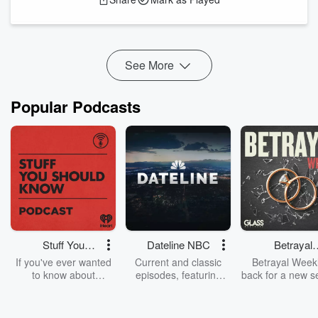
da się zatrzymać bez zasadniczej zmiany podejścia do
małżeństwa, rodziny i wartości życia.
Zachęcam do lektury całości
https://prostyzprawej.pl/6306...
Read more
See More
Popular Podcasts
Stuff You
Dateline NBC
Betrayal
Should Know
Weekly
If you've ever wanted
Current and classic
Betrayal Weekl
to know about
episodes, featuring
back for a new s
champagne, satanism,
compelling true-crime
Every Thursd
the Stonewall Uprising,
mysteries, powerful
Betrayal Wee
chaos theory, LSD, El
documentaries and in-
shares first-h