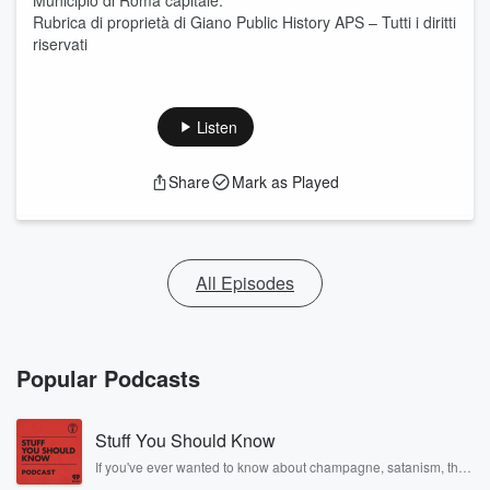
Municipio di Roma capitale.
Rubrica di proprietà di Giano Public History APS – Tutti i diritti
riservati
Listen
Share
Mark as Played
All Episodes
Popular Podcasts
Stuff You Should Know
If you've ever wanted to know about champagne, satanism, the
Stonewall Uprising, chaos theory, LSD, El Nino, true crime and