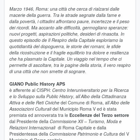
Marzo 1946, Roma: una città che cerca di rialzarsi dalle
macerie della guerra. Tra le strade segnate dalla fame e
dalla povertà, i cittadini affrontano paure, incertezze e il peso
dei ricordi. Ma accanto alle difficoltà, germogliano speranze:
nuovi progetti, aspirazioni politiche, desideri di rinascita. In
questo episodio de Il Respiro della Capitale esploriamo la
quotidianità del dopoguerra, le storie dei romani, le sfide
della ricostruzione e il fragile equilibrio tra dolore e resilienza
che ha plasmato la Capitale. Un viaggio nel tempo che ci
permette di ascoltare, tra le pagine della storia, il vero respiro
di una città che non smette di sognare.
GIANO Public History APS
è afferente al CISPH:
Centro Interuniversitario per la Ricerca
e lo Sviluppo sulla Public History
, all’
Albo della Cittadinanza
Attiva e delle Reti Civiche
del Comune di Roma, all’
Albo delle
Associazioni Culturali
del Municipio Roma V ed è stata
premiata ed annoverata tra le
Eccellenze del Terzo settore
dal Presidente della
Commissione XII – Turismo, Moda e
Relazioni Internazionali
di Roma Capitale e dalla
Presidentessa della
Commissione Patrimonio e Cultura
del V