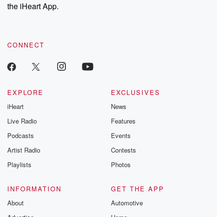
our Substack for additional exclusive content, curated book
the iHeart App.
recommendations, and community discussions. Sign up FREE
by clicking this link Beyond Betrayal Substack. Join our
community dedicated to truth, resilience, and healing. Your
voice matters! Be a part of our Betrayal journey on Substack.
CONNECT
EXPLORE
EXCLUSIVES
iHeart
News
Live Radio
Features
Podcasts
Events
Artist Radio
Contests
Playlists
Photos
INFORMATION
GET THE APP
About
Automotive