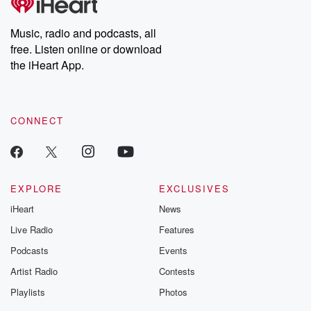
Premium for ad-free
this weekly on
listening and exclusive
series digs into re
Music, radio and podcasts, all
bonus content:
stories of betray
DatelinePremium.com
the aftermath.
free. Listen online or download
stories of double
the iHeart App.
to dark discove
these are cauti
tales and accou
resilience agains
CONNECT
odds. From t
producers of 
critically accl
Betrayal seri
Betrayal Weekly
new episodes e
EXPLORE
EXCLUSIVES
Thursday. If you would
iHeart
News
like to share your
you can reach o
Live Radio
Features
the Betrayal Te
emailing them
Podcasts
Events
betrayalpod@gm
Artist Radio
Contests
m and follow u
Instagram a
Playlists
Photos
@betrayalpod
@glasspodcas