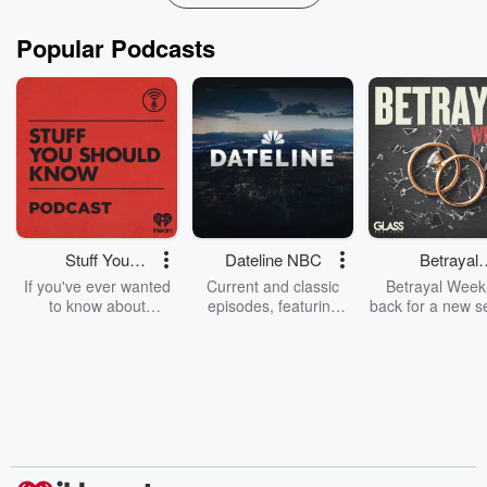
Popular Podcasts
Stuff You
Dateline NBC
Betrayal
Should Know
Weekly
If you've ever wanted
Current and classic
Betrayal Weekl
to know about
episodes, featuring
back for a new s
champagne, satanism,
compelling true-crime
Every Thursd
the Stonewall Uprising,
mysteries, powerful
Betrayal Wee
chaos theory, LSD, El
documentaries and in-
shares first-h
Nino, true crime and
depth investigations.
accounts of br
Rosa Parks, then look
Follow now to get the
trust, shocki
no further. Josh and
latest episodes of
deceptions, an
Chuck have you
Dateline NBC
trail of destructi
covered.
completely free, or
leave behind. H
subscribe to Dateline
by Andrea Gun