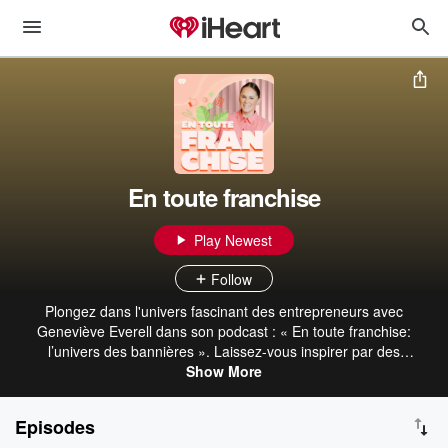
En toute franchise
Play Newest
Follow
Plongez dans l'univers fascinant des entrepreneurs avec
Geneviève Everell dans son podcast : « En toute franchise:
l’univers des bannières ». Laissez-vous inspirer par des
conversations authentiques avec des chefs d'entreprise qui
Show More
partagent leurs expériences, leurs succès et leurs défis. Découvrez
les secrets du monde des bannières dans chaque épisode.
Episodes
Abonnez-vous dès maintenant pour ne rien manquer de ces