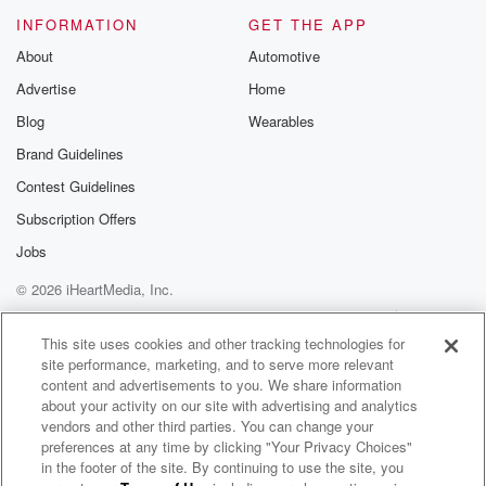
Please join o
INFORMATION
GET THE APP
Substack for addi
exclusive cont
About
Automotive
curated boo
Advertise
Home
recommendation
community
Blog
Wearables
discussions. Si
FREE by clicking
Brand Guidelines
link Beyond Bet
Contest Guidelines
Substack. Join
community dedi
Subscription Offers
to truth, resilien
healing. Your v
Jobs
matters! Be a pa
© 2026 iHeartMedia, Inc.
our Betrayal jou
Substack.
Help
Privacy Policy
Your Privacy Choices
Terms of Use
AdChoices
This site uses cookies and other tracking technologies for
site performance, marketing, and to serve more relevant
content and advertisements to you. We share information
about your activity on our site with advertising and analytics
vendors and other third parties. You can change your
preferences at any time by clicking "Your Privacy Choices"
in the footer of the site. By continuing to use the site, you