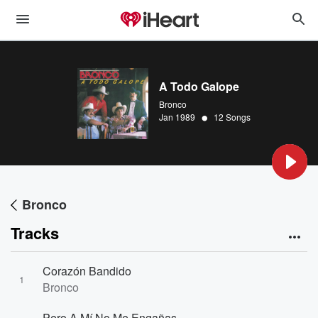
A Todo Galope
Bronco
•
Jan 1989
12 Songs
Bronco
Tracks
Corazón Bandido
1
Bronco
Pero A Mí No Me Engañas