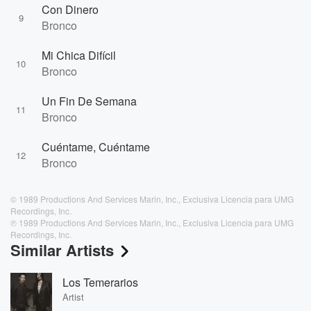
Con Dinero
9
Bronco
Mi Chica Difícil
10
Bronco
Un Fin De Semana
11
Bronco
Cuéntame, Cuéntame
12
Bronco
© 1989 Productions And Services Marin, Inc., Exclusiva Licencia para UMG
Recordings, Inc.
℗ 1989 Productions And Services Marin, Inc., Exclusiva Licencia para UMG
Recordings, Inc.
Similar Artists
Los Temerarios
Artist