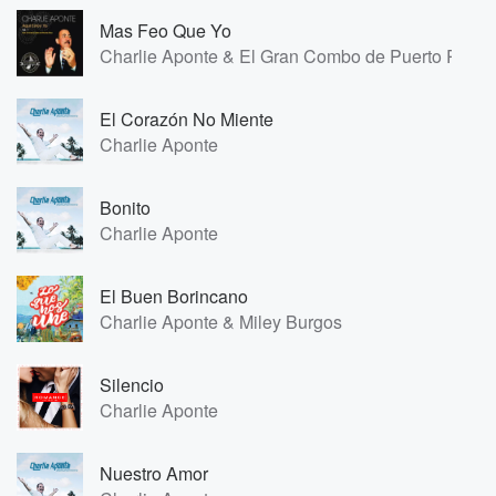
Mas Feo Que Yo
Charlie Aponte & El Gran Combo de Puerto Rico
El Corazón No Miente
Charlie Aponte
Bonito
Charlie Aponte
El Buen Borincano
Charlie Aponte & Miley Burgos
Silencio
Charlie Aponte
Nuestro Amor