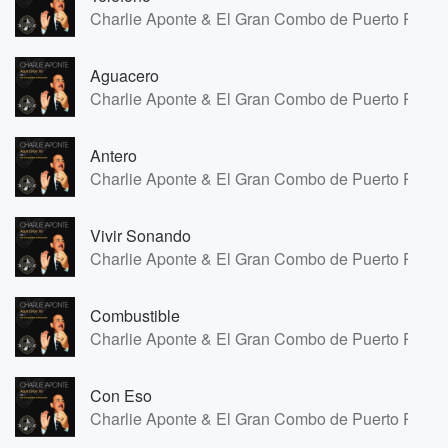
Charlie Aponte & El Gran Combo de Puerto Rico
Aguacero
Charlie Aponte & El Gran Combo de Puerto Rico
Antero
Charlie Aponte & El Gran Combo de Puerto Rico
Vivir Sonando
Charlie Aponte & El Gran Combo de Puerto Rico
Combustible
Charlie Aponte & El Gran Combo de Puerto Rico
Con Eso
Charlie Aponte & El Gran Combo de Puerto Rico