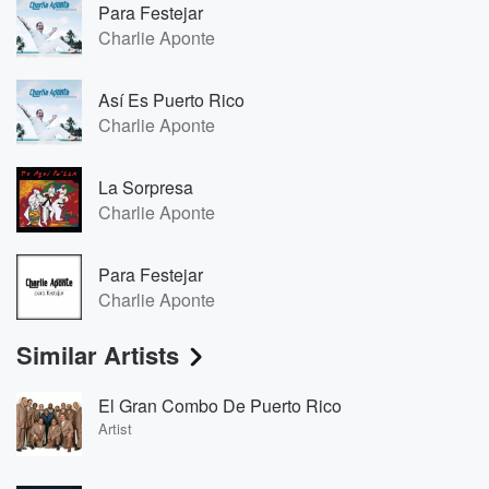
Para Festejar
Charlie Aponte
Así Es Puerto Rico
Charlie Aponte
La Sorpresa
Charlie Aponte
Para Festejar
Charlie Aponte
Similar Artists
El Gran Combo De Puerto Rico
Artist