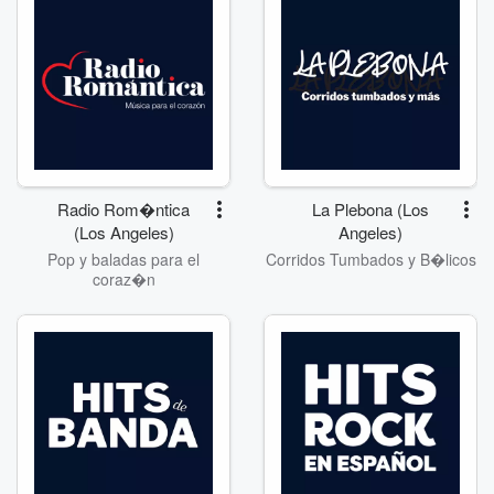
Radio Rom�ntica
La Plebona (Los
(Los Angeles)
Angeles)
Pop y baladas para el
Corridos Tumbados y B�licos
coraz�n