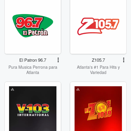
El Patron 96.7
Z105.7
Pura Musica Perrona para
Atlanta's #1 Para Hits y
Atlanta
Variedad