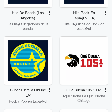
Hits De Banda (Los
Hits Rock En
Angeles)
Espa�ol (LA)
Las m�s llegadoras de la
Hits Cl�sicos de Rock en
banda
espa�ol
Super Estrella OnLine
Que Buena 105.1 FM
(LA)
Aquí Suena La Qué Buena
Chicago
Rock y Pop en Espa�ol