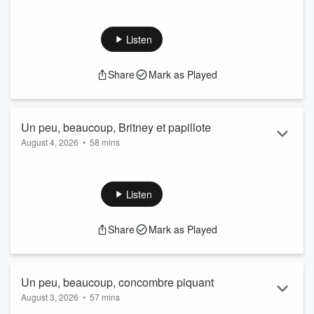
Avec Ludovick Bourgeois qui nous donne son opinion sur le
magasinage en ligne, et Léa Stréliski qui est passionnément
en amour avec son mari.
Listen
Aussi, on vous partage nos pires histoires de location Airbnb,
on vous donne le truc ultime pour cuisiner plus simplement,
Share
Mark as Played
et vous révèle ce que 37 000 spectateurs ont reçu en
cadeau au spectacle du Zac Brown Band
Un peu, beaucoup, Britney et papillote
August 4, 2026
•
58 mins
Avec Maxime Roberge qui nous parle de sa passion pour les
foires agricoles et Véronique Claveau qui rend hommage à
ses amis aquatiques.
Listen
Aussi, on parle de l’importance du Festival Fierté Montréal,
de voyager sur le pouce, et d’un poney qui s’est retrouvé
Share
Mark as Played
devant le tribunal.
Un peu, beaucoup, concombre piquant
August 3, 2026
•
57 mins