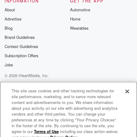
INFORMATION
GET THE APP
Substack for addi
exclusive cont
About
Automotive
curated boo
Advertise
Home
recommendation
community
Blog
Wearables
discussions. Si
FREE by clicking
Brand Guidelines
link Beyond Bet
Contest Guidelines
Substack. Join
community dedi
Subscription Offers
to truth, resilien
healing. Your v
Jobs
matters! Be a pa
© 2026 iHeartMedia, Inc.
our Betrayal jou
Substack.
Help
Privacy Policy
Your Privacy Choices
Terms of Use
AdChoices
This site uses cookies and other tracking technologies for
site performance, marketing, and to serve more relevant
content and advertisements to you. We share information
about your activity on our site with advertising and analytics
vendors and other third parties. You can change your
preferences at any time by clicking "Your Privacy Choices"
in the footer of the site. By continuing to use the site, you
agree to our
Terms of Use
including our class action waiver,
Un peu, beaucoup, passionnément