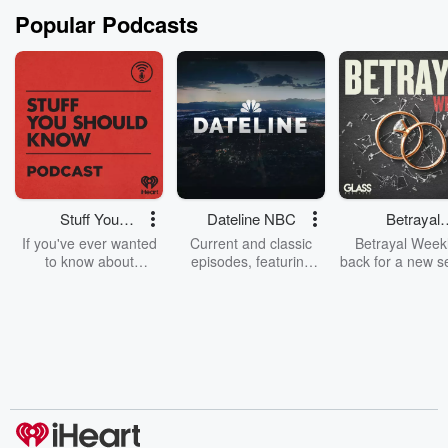
Popular Podcasts
Stuff You
Dateline NBC
Betrayal
Should Know
Weekly
If you've ever wanted
Current and classic
Betrayal Weekl
to know about
episodes, featuring
back for a new s
champagne, satanism,
compelling true-crime
Every Thursd
the Stonewall Uprising,
mysteries, powerful
Betrayal Wee
chaos theory, LSD, El
documentaries and in-
shares first-h
Nino, true crime and
depth investigations.
accounts of br
Rosa Parks, then look
Follow now to get the
trust, shocki
no further. Josh and
latest episodes of
deceptions, an
Chuck have you
Dateline NBC
trail of destructi
covered.
completely free, or
leave behind. H
subscribe to Dateline
by Andrea Gun
Premium for ad-free
this weekly on