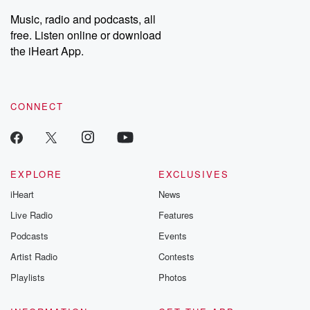
listening and exclusive
series digs into re
Music, radio and podcasts, all
bonus content:
stories of betray
DatelinePremium.com
the aftermath.
free. Listen online or download
stories of double
the iHeart App.
to dark discove
these are cauti
tales and accou
resilience agains
CONNECT
odds. From t
producers of 
critically accl
Betrayal seri
Betrayal Weekly
new episodes e
EXPLORE
EXCLUSIVES
Thursday. If you would
iHeart
News
like to share your
you can reach o
Live Radio
Features
the Betrayal Te
emailing them
Podcasts
Events
betrayalpod@gm
Artist Radio
Contests
m and follow u
Instagram a
Playlists
Photos
@betrayalpod
@glasspodcas
Please join o