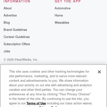
INFORMATION
GET THE APP
Substack for addi
exclusive cont
About
Automotive
curated boo
Advertise
Home
recommendation
community
Blog
Wearables
discussions. Si
FREE by clicking
Brand Guidelines
link Beyond Bet
Contest Guidelines
Substack. Join
community dedi
Subscription Offers
to truth, resilien
healing. Your v
Jobs
matters! Be a pa
© 2026 iHeartMedia, Inc.
our Betrayal jou
Substack.
Help
Privacy Policy
Your Privacy Choices
Terms of Use
AdChoices
This site uses cookies and other tracking technologies for
site performance, marketing, and to serve more relevant
content and advertisements to you. We share information
about your activity on our site with advertising and analytics
vendors and other third parties. You can change your
preferences at any time by clicking "Your Privacy Choices"
in the footer of the site. By continuing to use the site, you
agree to our
Terms of Use
including our class action waiver,
Le Boost! de l'Abitibi