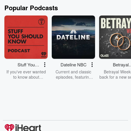
Popular Podcasts
Stuff You
Dateline NBC
Betrayal
Should Know
Weekly
If you've ever wanted
Current and classic
Betrayal Weekl
to know about
episodes, featuring
back for a new s
champagne, satanism,
compelling true-crime
Every Thursd
the Stonewall Uprising,
mysteries, powerful
Betrayal Wee
chaos theory, LSD, El
documentaries and in-
shares first-h
Nino, true crime and
depth investigations.
accounts of br
Rosa Parks, then look
Follow now to get the
trust, shocki
no further. Josh and
latest episodes of
deceptions, an
Chuck have you
Dateline NBC
trail of destructi
covered.
completely free, or
leave behind. H
subscribe to Dateline
by Andrea Gun
Premium for ad-free
this weekly on