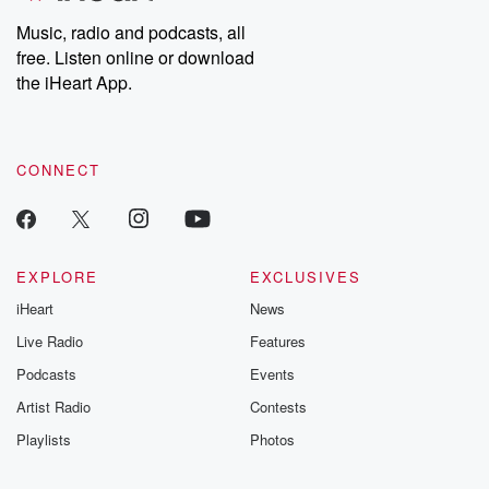
listening and exclusive
series digs into re
Music, radio and podcasts, all
bonus content:
stories of betray
DatelinePremium.com
the aftermath.
free. Listen online or download
stories of double
the iHeart App.
to dark discove
these are cauti
tales and accou
resilience agains
CONNECT
odds. From t
producers of 
critically accl
Betrayal seri
Betrayal Weekly
new episodes e
EXPLORE
EXCLUSIVES
Thursday. If you would
iHeart
News
like to share your
you can reach o
Live Radio
Features
the Betrayal Te
emailing them
Podcasts
Events
betrayalpod@gm
Artist Radio
Contests
m and follow u
Instagram a
Playlists
Photos
@betrayalpod
@glasspodcas
Please join o