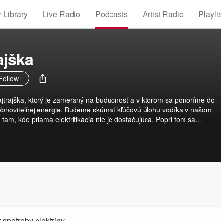
 Library
Live Radio
Podcasts
Artist Radio
Playli
ajška
Follow
zajtrajška, ktorý je zameraný na budúcnosť a v ktorom sa ponoríme do
obnoviteľnej energie. Budeme skúmať kľúčovú úlohu vodíka v našom
am, kde priama elektrifikácia nie je dostačujúca. Popri tom sa
noviteľných zdrojov energie na Slovensku vrátane vodných tokov, sln
termálnych vrtov. Pridajte sa k nám pri odhaľovaní komplexnosti a inová
 k vytvoreniu cesty k udržateľnej budúcnosti.
 spotreby elektriny