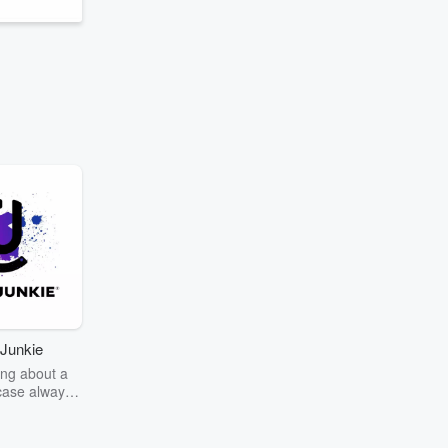
Junkie
ng about a
case always
couring the
r the truth
story? Dive