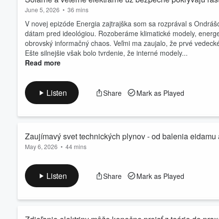
June 5, 2026
•
36 mins
V novej epizóde Energia zajtrajška som sa rozprával s Ondráš
dátam pred ideológiou. Rozoberáme klimatické modely, energeti
obrovský informačný chaos. Veľmi ma zaujalo, že prvé vedecké
Ešte silnejšie však bolo tvrdenie, že interné modely...
Read more
Listen
Share
Mark as Played
Zaujímavý svet technických plynov - od balenia eidam
May 6, 2026
•
44 mins
V dnešnej vodíkovej epizóde podcastu Energia zajtrajška sa p
Jurajom Petrovičom zo spoločnosti Messer Tatragas. Dozviete 
Listen
Share
Mark as Played
zdravotníctvo až po ťažký priemysel. Vysvetlíme si, prečo sú kysl
ich dodávky na pár dní vypadli. Rozhovor sa venu...
Read more