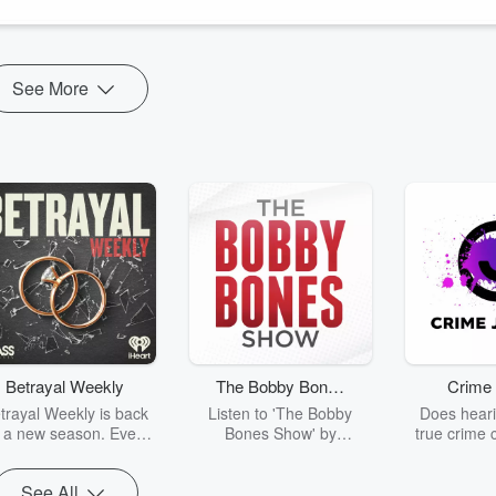
See More
Betrayal Weekly
The Bobby Bones
Crime 
Show
trayal Weekly is back
Listen to 'The Bobby
Does heari
r a new season. Every
Bones Show' by
true crime 
Thursday, Betrayal
downloading the daily full
leave you s
ekly shares first-hand
replay.
internet fo
See All
ounts of broken trust,
behind the 