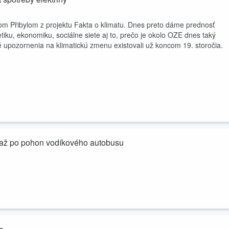
om Přibylom z projektu Fakta o klimatu. Dnes preto dáme prednosť
ku, ekonomiku, sociálne siete aj to, prečo je okolo OZE dnes taký
 upozornenia na klimatickú zmenu existovali už koncom 19. storočia.
u až po pohon vodíkového autobusu
onoríme do fascinujúceho sveta technických plynov s odborníkom
sa, kde všade sa s plynmi stretávame - od balenia potravín cez
ík, dusík a oxid uhličitý kritickou infraštruktúrou a čo by sa stalo, keby