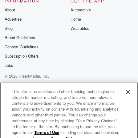
INFORMATION
GET THE APP
Substack for addi
exclusive cont
About
Automotive
curated boo
Advertise
Home
recommendation
community
Blog
Wearables
discussions. Si
FREE by clicking
Brand Guidelines
link Beyond Bet
Contest Guidelines
Substack. Join
community dedi
Subscription Offers
to truth, resilien
healing. Your v
Jobs
matters! Be a pa
© 2026 iHeartMedia, Inc.
our Betrayal jou
Substack.
Help
Privacy Policy
Your Privacy Choices
Terms of Use
AdChoices
This site uses cookies and other tracking technologies for
site performance, marketing, and to serve more relevant
content and advertisements to you. We share information
about your activity on our site with advertising and analytics
vendors and other third parties. You can change your
preferences at any time by clicking "Your Privacy Choices"
in the footer of the site. By continuing to use the site, you
agree to our
Terms of Use
including our class action waiver,
Elementarfragen