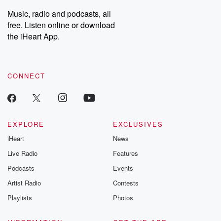
listening and exclusive
series digs into re
Music, radio and podcasts, all
bonus content:
stories of betray
DatelinePremium.com
the aftermath.
free. Listen online or download
stories of double
the iHeart App.
to dark discove
these are cauti
tales and accou
resilience agains
CONNECT
odds. From t
producers of 
critically accl
Betrayal seri
Betrayal Weekly
new episodes e
EXPLORE
EXCLUSIVES
Thursday. If you would
iHeart
News
like to share your
you can reach o
Live Radio
Features
the Betrayal Te
emailing them
Podcasts
Events
betrayalpod@gm
Artist Radio
Contests
m and follow u
Instagram a
Playlists
Photos
@betrayalpod
@glasspodcas
Please join o