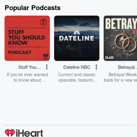
Popular Podcasts
Stuff You
Dateline NBC
Betrayal
Should Know
Weekly
If you've ever wanted
Current and classic
Betrayal Weekl
to know about
episodes, featuring
back for a new s
champagne, satanism,
compelling true-crime
Every Thursd
the Stonewall Uprising,
mysteries, powerful
Betrayal Wee
chaos theory, LSD, El
documentaries and in-
shares first-h
Nino, true crime and
depth investigations.
accounts of br
Rosa Parks, then look
Follow now to get the
trust, shocki
no further. Josh and
latest episodes of
deceptions, an
Chuck have you
Dateline NBC
trail of destructi
covered.
completely free, or
leave behind. H
subscribe to Dateline
by Andrea Gun
Premium for ad-free
this weekly on