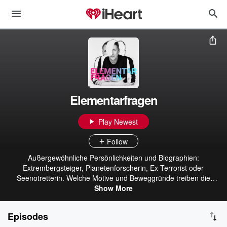
Elementarfragen
Play Newest
Follow
Außergewöhnliche Persönlichkeiten und Biographien:
Extrembergsteiger, Planetenforscherin, Ex-Terrorist oder
Seenotretterin. Welche Motive und Beweggründe treiben die
Menschen? Welche Entscheidungen haben ihr Leben geprägt?
Show More
Welche Fragen stellen sie sich im Angesicht ihrer
Lebensgeschichte? Auf der Suche nach Antworten führt Nicolas
Episodes
Semak ausführliche Gespräche mit Menschen aus